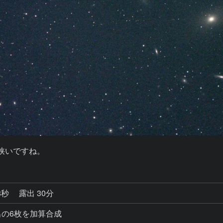
狭いですね。
8秒
露出 30分
秒露出の6枚を加算合成