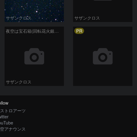
サザンクロス
サザンクロス
PR
夜空は宝石箱(回転花火銀河 M101) Seestar50
サザンクロス
llow
ストロアーツ
itter
ouTube
空アナウンス