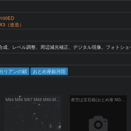
g100ED
ssX3（改造）
算合成、レベル調整、周辺減光補正、デジタル現像。フォトショッ
カリアンの鎖
おとめ座銀河団
M84 M86 M87 M88 M89 M90 M91 マルカリアンの銀河鎖 おとめ座 かみのけ座
夜空は宝石箱(おとめ座 NGC5566) Seestar50