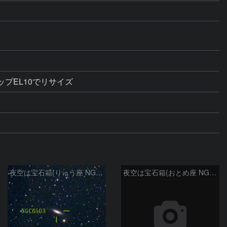
プEL10でリサイズ
夜空は宝石箱(りゅう座 NGC6503) Seestar50
夜空は宝石箱(おとめ座 NGC5746) Seestar50