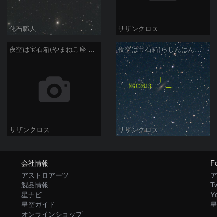
化石職人
サザンクロス
夜空は宝石箱(やまねこ座 NGC2683) Seestar50
夜空は宝石箱(らしんばん座 NGC2613) Seestar50
サザンクロス
サザンクロス
会社情報
Fo
アストロアーツ
ア
製品情報
Tw
星ナビ
Y
星空ガイド
星
オンラインショップ