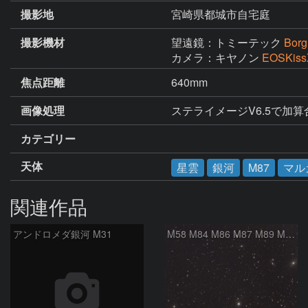
撮影地
宮崎県都城市自宅庭
撮影機材
望遠鏡：トミーテック
Bor
カメラ：キヤノン
EOSKi
焦点距離
640mm
画像処理
ステライメージV6.5で加
カテゴリー
天体
星雲
銀河
M87
マル
関連作品
アンドロメダ銀河 M31
M58 M84 M86 M87 M89 M90 マルカリアンの銀河鎖 おとめ座 かみのけ座