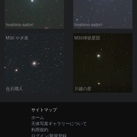
hoshino-satori
hoshino-satori
M30 やぎ座
M30球状星団
化石職人
川越の星
サイトマップ
ホーム
天体写真ギャラリーについて
利用規約
ログイン/新規登録