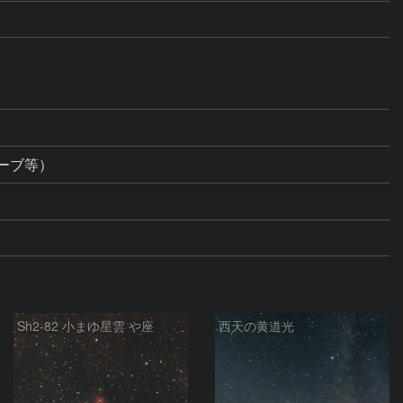
ーブ等）
Sh2-82 小まゆ星雲 や座
西天の黄道光