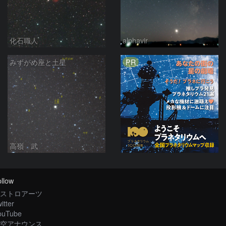
化石職人
alphavir
PR
みずがめ座と土星
高嶺 武
llow
ストロアーツ
itter
ouTube
空アナウンス