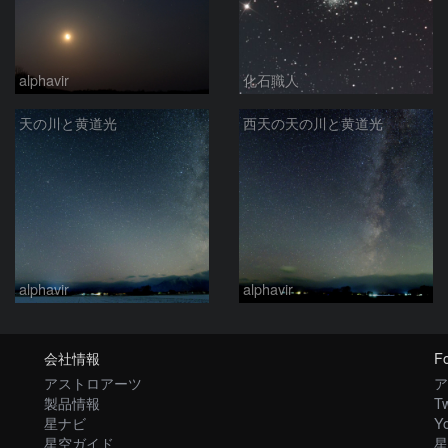
alphavir
化石職人
天の川と黄道光
西天の天の川と黄道光
alphavir
alphavir
会社情報
Fo
アストロアーツ
ア
製品情報
Tw
星ナビ
Y
星空ガイド
星