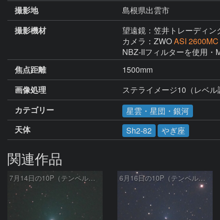
撮影地
島根県出雲市
撮影機材
望遠鏡：笠井トレーディン
カメラ：ZWO
ASI 2600MC
焦点距離
1500mm
画像処理
ステライメージ10（レベ
カテゴリー
星雲・星団・銀河
天体
Sh2-82
やぎ座
関連作品
7月14日の10P（テンペル彗星）
6月16日の10P（テンペル彗星）