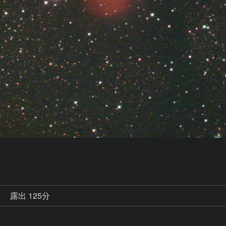
秒
露出 125分