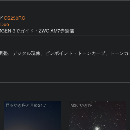
グ
GS250RC
 Duo
ル調整、デジタル現像、ピンポイント・トーンカーブ、トーンカ
昇るやぎ座と月齢24.7
M30 やぎ座