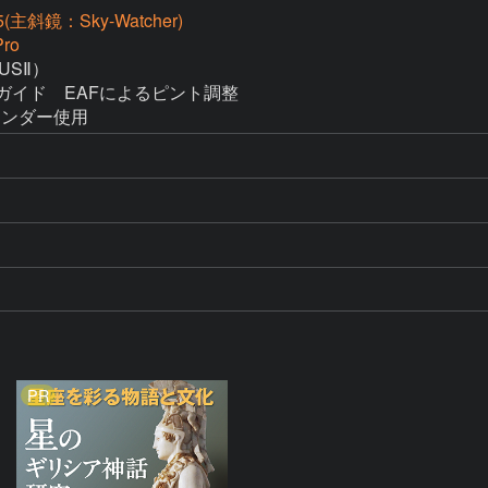
(主斜鏡：Sky-Watcher)
ro
SⅡ）

2でガイド　EAFによるピント調整　

クステンダー使用
PR