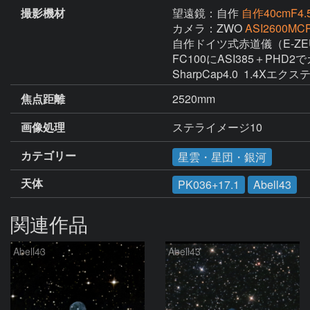
撮影機材
望遠鏡：自作
自作40cmF4.5
カメラ：ZWO
ASI2600MCP
自作ドイツ式赤道儀（E-ZEU
FC100にASI385＋PHD
SharpCap4.0  1.4Xエ
焦点距離
2520mm
画像処理
カテゴリー
星雲・星団・銀河
天体
PK036+17.1
Abell43
関連作品
Abell43
Abell43