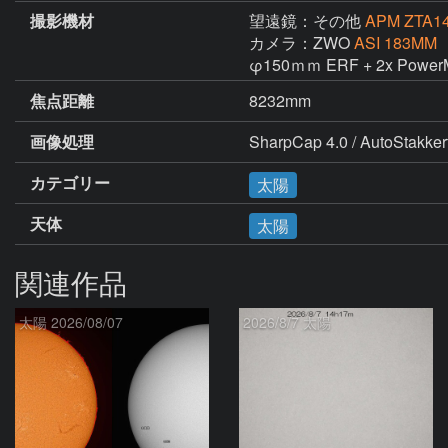
撮影機材
望遠鏡：その他
APM ZTA14
カメラ：ZWO
ASI 183MM
φ150ｍｍ ERF + 2x PowerMa
焦点距離
8232mm
画像処理
SharpCap 4.0 / AutoStakkert
カテゴリー
太陽
天体
太陽
関連作品
太陽 2026/08/07
2026/8/7 太陽