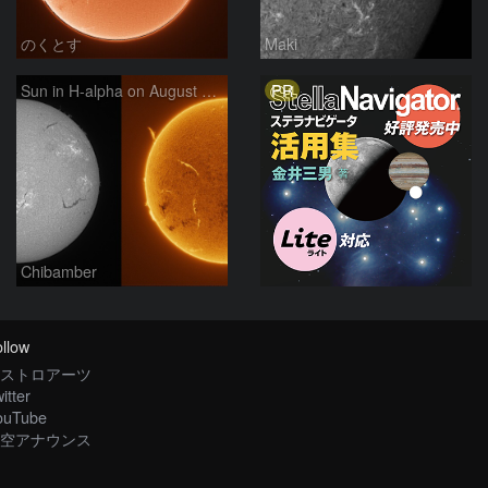
のくとす
Maki
PR
Sun in H-alpha on August 7, 2026
Chibamber
llow
ストロアーツ
itter
ouTube
空アナウンス