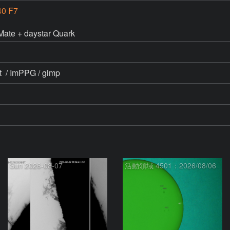
0 F7
te + daystar Quark 
  / ImPPG / gimp
Sun 2026-08-07
活動領域 4501：2026/08/06