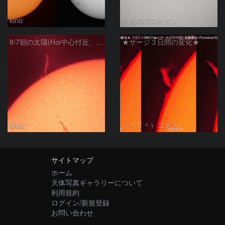
kino
小犬のプロキオン
8/7朝の太陽(Hα中心付近、プロミネンス)
★サージ３日間の変化★
Maki
（＾０＾）コメト
サイトマップ
ホーム
天体写真ギャラリーについて
利用規約
ログイン/新規登録
お問い合わせ