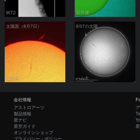
IKT2
新井優
太陽面（8月7日）
8/07の太陽
山田昇
ハム太
会社情報
Fo
アストロアーツ
ア
製品情報
Tw
星ナビ
Y
星空ガイド
星
オンラインショップ
プライバシー・ポリシー