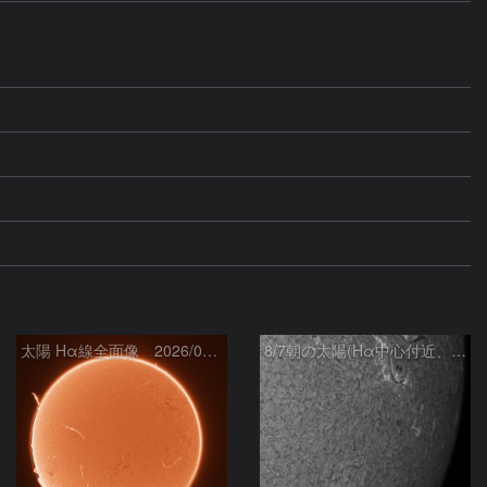
太陽 Hα線全面像 2026/08/07
8/7朝の太陽(Hα中心付近、4498、4502付近)