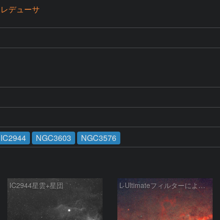
 + レデューサ
IC2944
NGC3603
NGC3576
IC2944星雲+星団
L-Ultimateフィルターによる南十字～エータカリーナ星雲付近