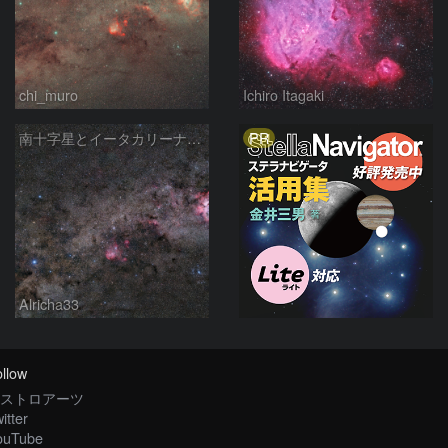
chi_muro
Ichiro Itagaki
PR
南十字星とイータカリーナ星雲
Alricha33
llow
ストロアーツ
itter
ouTube