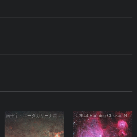
南十字～エータカリーナ星雲付近
IC2944 Running Chicken Nebula