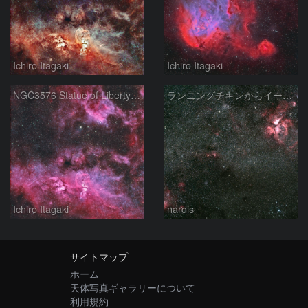
Ichiro Itagaki
Ichiro Itagaki
NGC3576 Statue of Liberty Nebula ＆ Gum37 Southern Tadpoles
ランニングチキンからイータカリーナまで 2025/05/01
Ichiro Itagaki
nardis
サイトマップ
ホーム
天体写真ギャラリーについて
利用規約