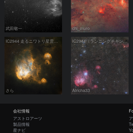
武田敬一
chi_muro
IC2944 走るニワトリ星雲／リコリモ RA101
IC2944（ランニングチキン星雲）
さら
Alricha33
会社情報
Fo
アストロアーツ
ア
製品情報
Tw
星ナビ
Y