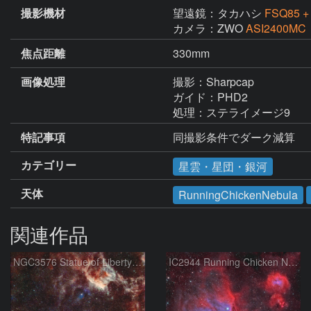
撮影機材
望遠鏡：タカハシ
FSQ85
カメラ：ZWO
ASI2400MC
焦点距離
330mm
画像処理
撮影：Sharpcap

ガイド：PHD2

処理：ステライメージ9
特記事項
同撮影条件でダーク減算
カテゴリー
星雲・星団・銀河
天体
RunningChickenNebula
関連作品
NGC3576 Statue of Liberty Nebula ＆ Gum37 Southern Tadpoles
IC2944 Running Chicken Nebula