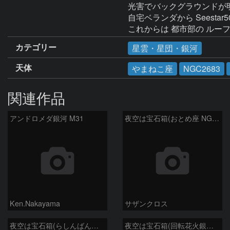
光害でバックグラウンドが
自宅ベランダから Seesta
カテゴリー
星雲・星団・銀河
天体
やまねこ座
NGC2683
関連作品
アンドロメダ銀河 M31
夜空は宝石箱(おとめ座 NGC5566) Seestar50
Ken.Nakayama
サザンクロス
夜空は宝石箱(らしんばん座 NGC2613) Seestar50
夜空は宝石箱(回転花火銀河 M101) Seestar50