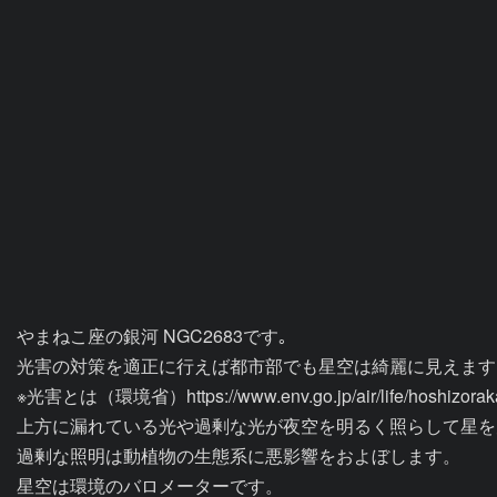
やまねこ座の銀河 NGC2683です｡

光害の対策を適正に行えば都市部でも星空は綺麗に見えます。
※光害とは（環境省）https://www.env.go.jp/air/life/hoshizorakan
上方に漏れている光や過剰な光が夜空を明るく照らして星を
過剰な照明は動植物の生態系に悪影響をおよぼします。

星空は環境のバロメーターです。
