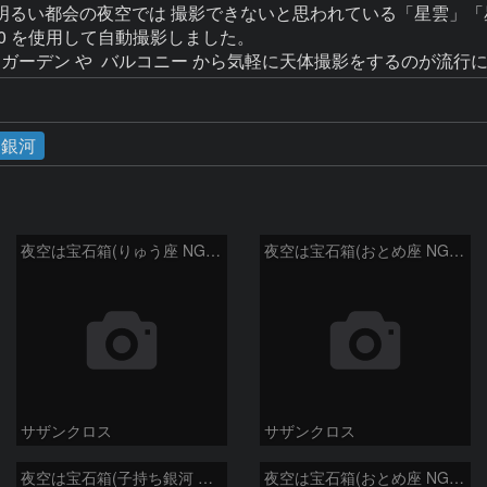
明るい都会の夜空では 撮影できないと思われている「星雲」「
r50 を使用して自動撮影しました。

銀河
夜空は宝石箱(りゅう座 NGC6503) Seestar50
夜空は宝石箱(おとめ座 NGC5746) Seestar50
サザンクロス
サザンクロス
夜空は宝石箱(子持ち銀河 M51) Seestar50
夜空は宝石箱(おとめ座 NGC5746) Seestar50