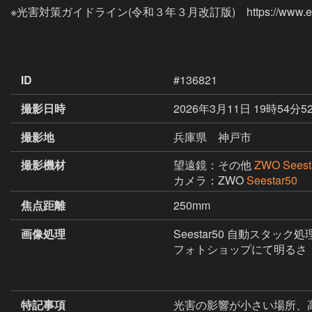
※光害対策ガイドライン(令和３年３月改訂版)　https://www.env.go.jp
ID
#136821
撮影日時
2026年3月11日 19時54分5
撮影地
兵庫県 神戸市
撮影機材
望遠鏡：その他
ZWO Seest
カメラ：ZWO
Seestar50
焦点距離
250mm
画像処理
Seestar50 自動スタック処
フォトショップにて明るさ　
特記事項
光害の影響が小さい場所、