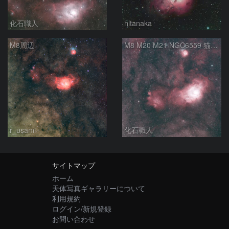
化石職人
hltanaka
M8周辺
M8 M20 M21 NGC6559 猫の手星雲 いて座
r_usami
化石職人
サイトマップ
ホーム
天体写真ギャラリーについて
利用規約
ログイン/新規登録
お問い合わせ