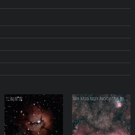
三裂星雲
M8 M20 M21 NGC6559 猫の手星雲 いて座