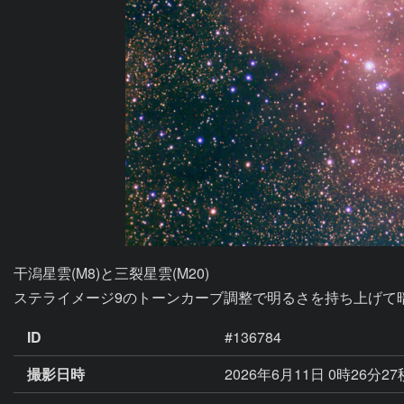
干潟星雲(M8)と三裂星雲(M20)

ステライメージ9のトーンカーブ調整で明るさを持ち上げて
ID
#136784
撮影日時
2026年6月11日 0時26分2