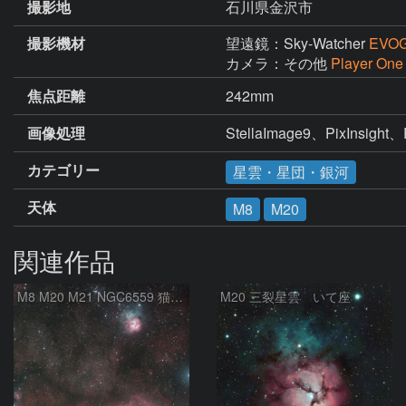
撮影地
石川県金沢市
撮影機材
望遠鏡：Sky-Watcher
EVOG
カメラ：その他
Player One
焦点距離
242mm
画像処理
StellaImage9、PixInsight、
カテゴリー
星雲・星団・銀河
天体
M8
M20
関連作品
M8 M20 M21 NGC6559 猫の手星雲 いて座
M20 三裂星雲 いて座