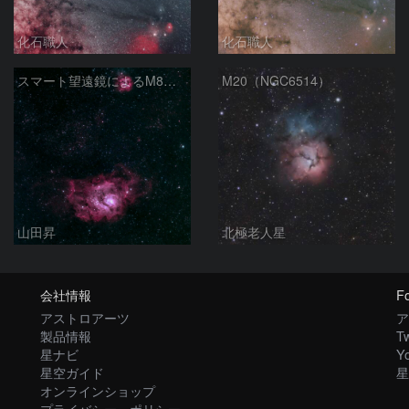
化石職人
化石職人
スマート望遠鏡によるM8とM20
M20（NGC6514）
山田昇
北極老人星
会社情報
Fo
アストロアーツ
ア
製品情報
Tw
星ナビ
Y
星空ガイド
星
オンラインショップ
プライバシー・ポリシー