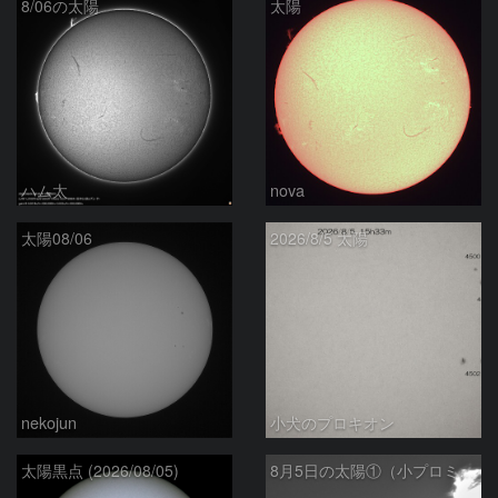
8/06の太陽
太陽
ハム太
nova
太陽08/06
2026/8/5 太陽
nekojun
小犬のプロキオン
太陽黒点 (2026/08/05)
8月5日の太陽①（小プロミネン噴出 ）