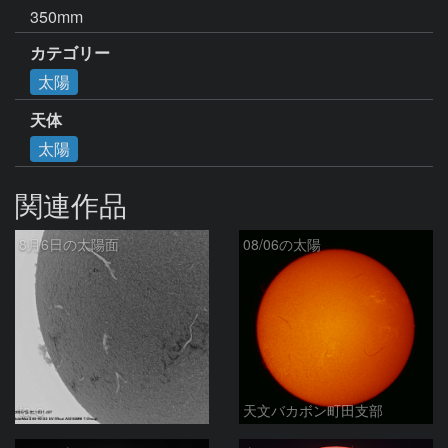
350mm
カテゴリー
太陽
天体
太陽
関連作品
8月6日の太陽面
08/06の太陽
ta-o
天文バカボン町田支部