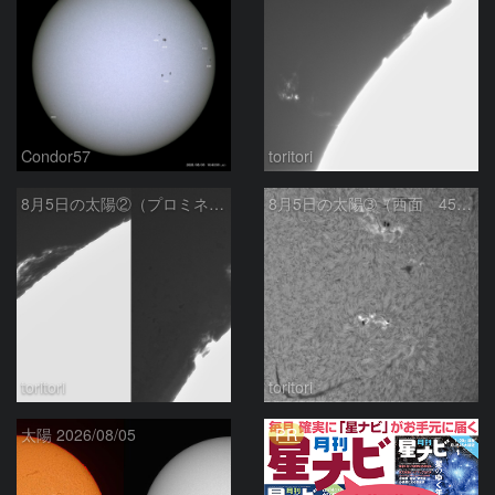
Condor57
toritori
8月5日の太陽②（プロミネンス北東縁 ）
8月5日の太陽➂（西面 4502 C1.7フレア ）
toritori
toritori
PR
太陽 2026/08/05