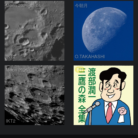
Moon 2026-08-04
今朝月
IKT2
O.TAKAHASHI
PR
Moon 2026-08-04
IKT2