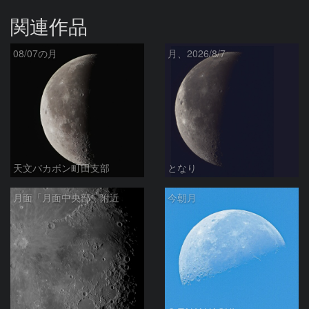
関連作品
08/07の月
月、2026/8/7
天文バカボン町田支部
となり
月面「月面中央部」附近
今朝月