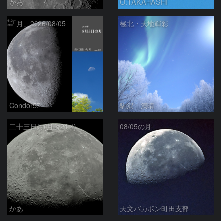
かあ
O.TAKAHASHI
「月」2026/08/05
極北・天地輝彩
Condor57
駒沢 満晴
二十三日月(月齢21.4)
08/05の月
かあ
天文バカボン町田支部