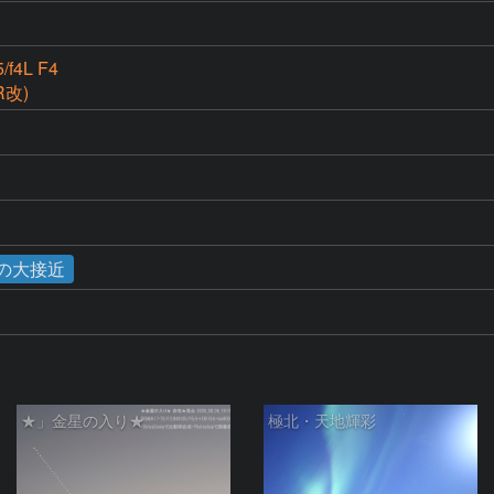
/f4L F4
IR改)
星の大接近
★」金星の入り★
極北・天地輝彩