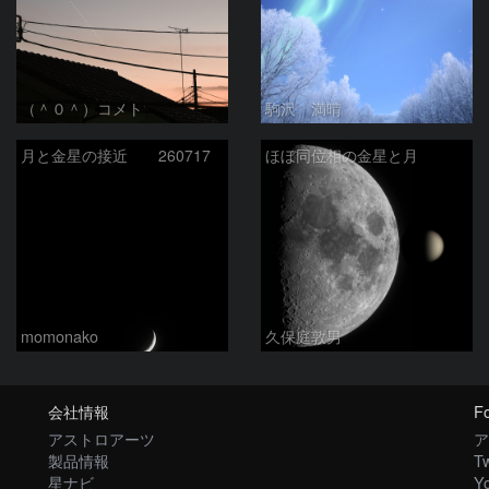
（＾０＾）コメト
駒沢 満晴
月と金星の接近 260717
ほぼ同位相の金星と月
momonako
久保庭敦男
会社情報
Fo
アストロアーツ
ア
製品情報
Tw
星ナビ
Y