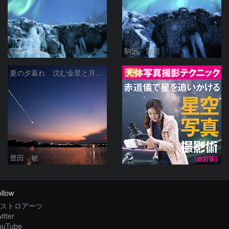
駒沢 満晴
駒沢 満晴
PR
夏の夕暮れ 沈む金星と月 2026/7/20
豊田 敏
llow
ストロアーツ
itter
ouTube