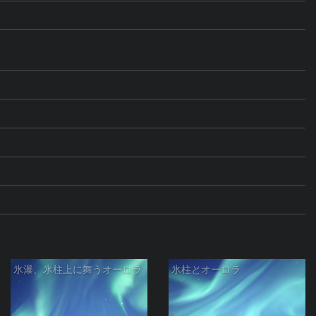
氷瀑、氷柱上に舞うオーロラ
氷柱とオーロラ