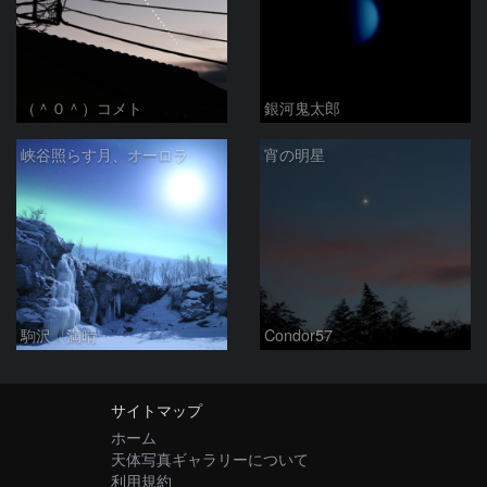
（＾０＾）コメト
銀河鬼太郎
峡谷照らす月、オーロラ
宵の明星
駒沢 満晴
Condor57
サイトマップ
ホーム
天体写真ギャラリーについて
利用規約