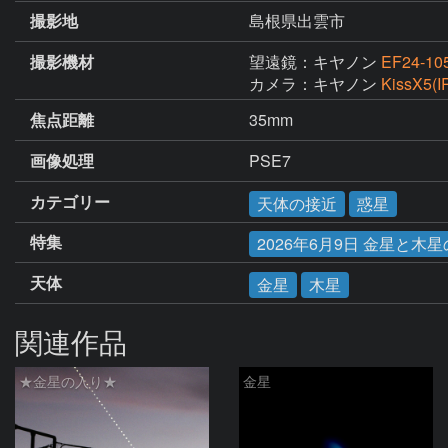
撮影地
島根県出雲市
撮影機材
望遠鏡：キヤノン
EF24-105
カメラ：キヤノン
KissX5(
焦点距離
35mm
画像処理
PSE7
カテゴリー
天体の接近
惑星
特集
2026年6月9日 金星と木
天体
金星
木星
関連作品
★金星の入り★
金星