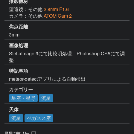
撮影機材
望遠鏡：その他
2.8mm F1.6
カメラ：その他
ATOM Cam 2
焦点距離
3mm
画像処理
StellaImage 9にて比較明処理、Photoshop CS5にて調
整
特記事項
meteor-detectアプリによる自動検出
カテゴリー
星座・星野
流星
天体
流星
ペガスス座