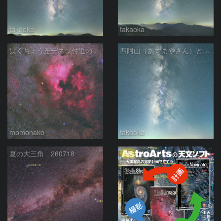
takaoka
takaoka
はくちょう座デネブ付近の空域 260720
四阿山（あずまやさん）と立ち昇る夏の銀河
momonako
takaoka
PR
夏の大三角 260718