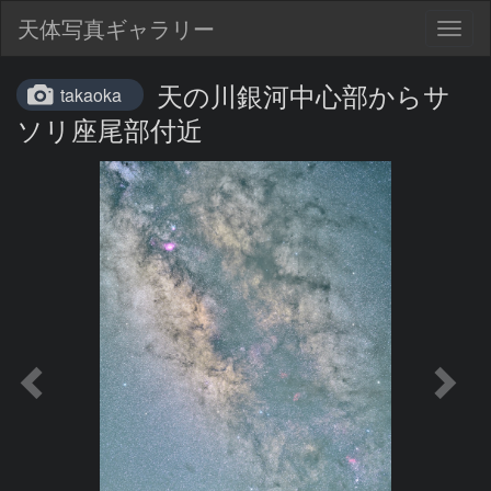
天体写真ギャラリー
Togg
navig
天の川銀河中心部からサ
takaoka
ソリ座尾部付近