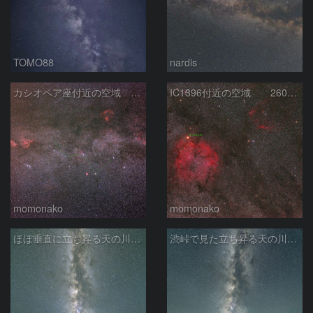
TOMO88
nardis
カシオペア座付近の空域 260720
IC1396付近の空域 260720
momonako
momonako
ほぼ垂直に立ち昇る天の川銀河
渋峠で見た立ち昇る天の川銀河