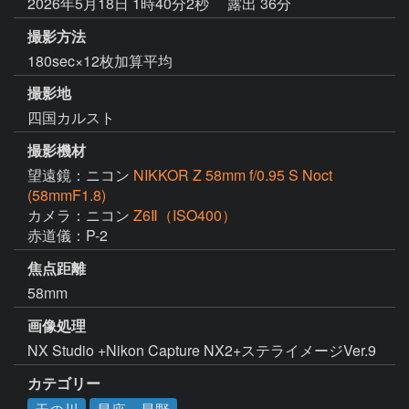
2026年5月18日 1時40分2秒
露出 36分
撮影方法
180sec×12枚加算平均
撮影地
四国カルスト
撮影機材
望遠鏡：ニコン
NIKKOR Z 58mm f/0.95 S Noct
(58mmF1.8)
カメラ：ニコン
Z6Ⅱ（ISO400）
赤道儀：P-2
焦点距離
58mm
画像処理
NX Studio +Nikon Capture NX2+ステライメージVer.9
カテゴリー