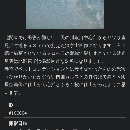
北関東では撮影が難しい、天の川銀河中心部からサソリ座
尾部付近を５８ｍｍで捉えた深宇宙画像になります（右下
端に描写されているプロペラの愛称で親しまれている散光
星雲は北関東では撮影困難な対象になります）。

春霞でベストコンディションとは云えなかったものの光害
（ひかりがい）が少ない四国カルストの真骨頂で高ＳＮ比
星空画像に仕上がり心揺さぶる１枚に仕上がったように思
います。
ID
#136604
撮影日時