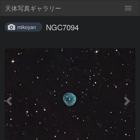
天体写真ギャラリー
Togg
navig
NGC7094
mikoyan