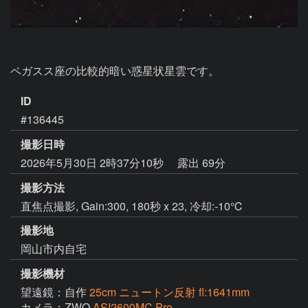
ペガスス座の比較的暗い惑星状星雲です。
ID
#136445
撮影日時
2026年5月30日 2時37分10秒
露出 69分
撮影方法
直焦点撮影, Gain:300, 180秒 x 23, 冷却:-10℃
撮影地
岡山市内自宅
撮影機材
望遠鏡：自作
25cm ニュートン反射 fl:1641mm
カメラ：ZWO
ASI2600MC Pro