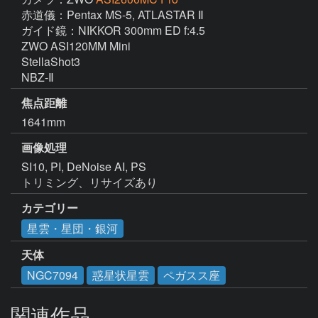
赤道儀：Pentax MS-5, ATLASTAR Ⅱ

ガイド鏡：NIKKOR 300mm ED f:4.5

ZWO ASI120MM Mini 

StellaShot3

NBZ-Ⅱ
焦点距離
1641mm
画像処理
SI10, PI, DeNoise AI, PS

トリミング、リサイズあり
カテゴリー
星雲・星団・銀河
天体
NGC7094
惑星状星雲
ペガスス座
関連作品