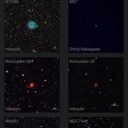
IC1295
M57
mikoyan
Shinji-Nakagawa
Kohoutek4-55
Kohoutek4-55
mikoyan
mikoyan
Abell51
NGC7048