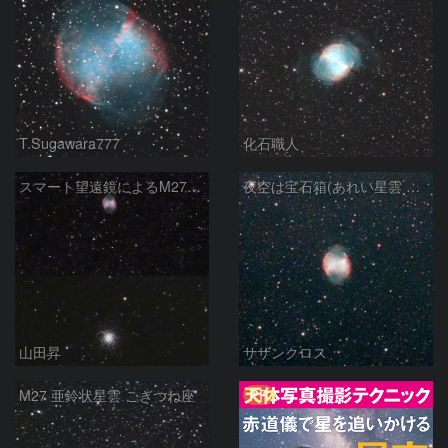
T.Sugawara777
化石職人
スマート望遠鏡によるM27とM13
夜空は宝石箱(あれい星雲 M27) Seestar50
山田昇
サザンクロス
PR
M27 亜鈴状星雲 こぎつね座