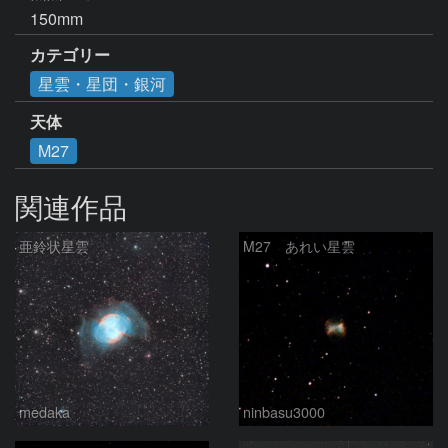
150mm
カテゴリー
星雲・星団・銀河
天体
M27
関連作品
亜鈴状星雲
M27 あれい星雲
medaka
ninbasu3000