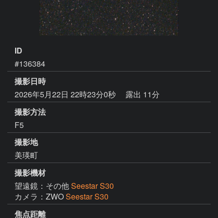
ID
#136384
撮影日時
2026年5月22日 22時23分0秒
露出 11分
撮影方法
F5
撮影地
美瑛町
撮影機材
望遠鏡：その他
Seestar S30
カメラ：ZWO
Seestar S30
焦点距離