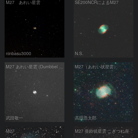
M27 あれい星雲
SE200NCRによるM27
ninbasu3000
N.S.
M27 あれい星雲 (Dumbbel Nebura/Apple Core Nebula)
M27（あれい状星雲）
武田敬一
高田浩太郎
M27
M27 亜鈴状星雲 こぎつね座