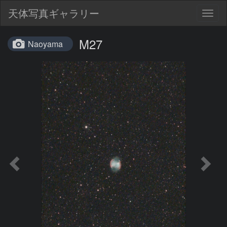
天体写真ギャラリー
Togg
navig
M27
Naoyama