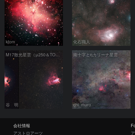
ktom
化石職人
M17散光星雲（μ250＆TOA130）
南十字とηカリーナ星雲
谷 明
chi_muro
会社情報
Fo
アストロアーツ
ア