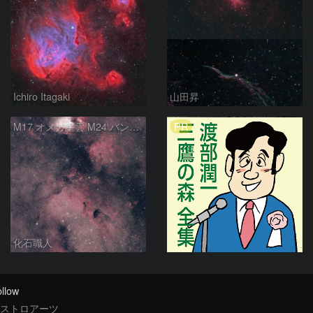
Ichiro Itagaki
山田昇
PR
M17 オメガ星雲 M24 バンビの横顔 いて座
化石職人
llow
ストロアーツ