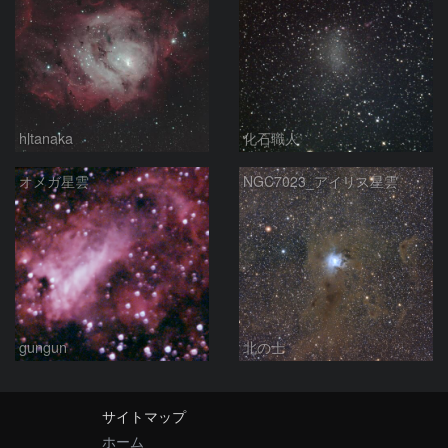
hltanaka
化石職人
オメガ星雲
NGC7023_アイリス星雲
gungun
北の士
サイトマップ
ホーム