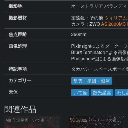
撮影地
オーストラリア バランディ
撮影機材
望遠鏡：その他
ウィリアムオ
カメラ：ZWO
ASI2600MC 
焦点距離
250mm
画像処理
PixInsightによるダ
BlurXTerminatorによ
Photoshop他による画像処
特記事項
タカハシ・スペースボーイ赤
カテゴリー
星雲・星団・銀河
天体
いて座
散光星雲
わし
関連作品
M8 干潟星雲 いて座
NGC6822 バーナードの銀河 いて座