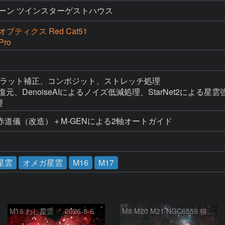
ーン ツインスターゲストハウス
プティクス Red Cat51
Pro
ーク・フラット補正、コンポジット、ストレッチ処理

る画像復元、DenoiseAIによるノイズ低減処理、StarNet2による星雲
理
道儀（改造）＋M-GENによる2軸オートガイド
星雲
オメガ星雲
M16
M17
M16 わし星雲 2026-8-6
M8 M20 M21 NGC6559 猫の手星雲 いて座