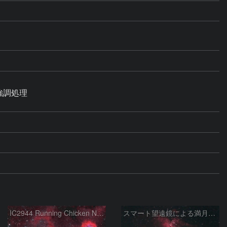
強調処理

IC2944 Running Chicken Nebula
スマート望遠鏡による満月下の星雲（M16,NGC6960）