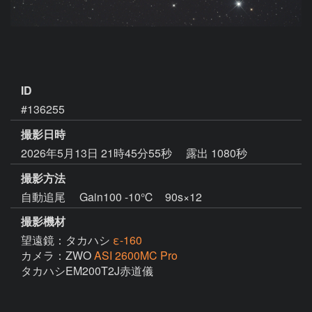
ID
#136255
撮影日時
2026年5月13日 21時45分55秒
露出 1080秒
撮影方法
自動追尾 Gain100 -10℃ 90s×12
撮影機材
望遠鏡：タカハシ
ε-160
カメラ：ZWO
ASI 2600MC Pro
タカハシEM200T2J赤道儀
