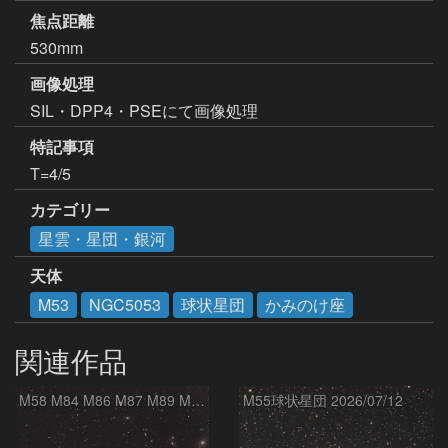
焦点距離
530mm
画像処理
SIL・DPP4・PSEにて画像処理
特記事項
カテゴリー
星雲・星団・銀河
天体
M53
NGC5053
球状星団
かみのけ座
関連作品
M58 M84 M86 M87 M89 M90 マルカリアンの銀河鎖 おとめ座 かみのけ座
M55球状星団 2026/07/12