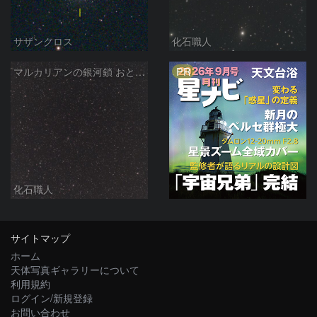
サザンクロス
化石職人
PR
マルカリアンの銀河鎖 おとめ座・ かみのけ座の銀河
化石職人
サイトマップ
ホーム
天体写真ギャラリーについて
利用規約
ログイン/新規登録
お問い合わせ