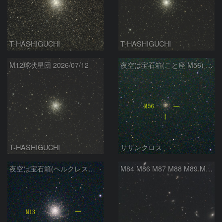
T-HASHIGUCHI
T-HASHIGUCHI
M12球状星団 2026/07/12
夜空は宝石箱(こと座 M56) Seestar50
T-HASHIGUCHI
サザンクロス
夜空は宝石箱(ヘルクレス座 M13) Seestar50
M84 M86 M87 M88 M89 M90 M91 マルカリアンの銀河鎖 おとめ座 かみのけ座