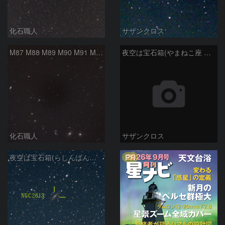
化石職人
サザンクロス
M87 M88 M89 M90 M91 M100 マルカリアンの銀河鎖 おとめ座 かみのけ座
夜空は宝石箱(やまねこ座 NGC2683) Seestar50
化石職人
サザンクロス
PR
夜空は宝石箱(らしんばん座 NGC2613) Seestar50