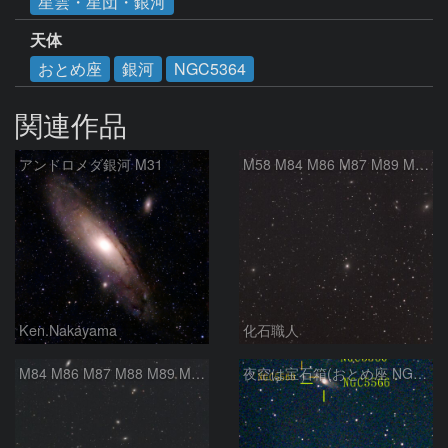
星雲・星団・銀河
天体
おとめ座
銀河
NGC5364
関連作品
アンドロメダ銀河 M31
M58 M84 M86 M87 M89 M90 マルカリアンの銀河鎖 おとめ座 かみのけ座
Ken.Nakayama
化石職人
M84 M86 M87 M88 M89 M90 M91 マルカリアンの銀河鎖 おとめ座 かみのけ座
夜空は宝石箱(おとめ座 NGC5566) Seestar50