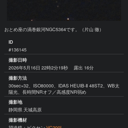
おとめ座の渦巻銀河NGC5364です。（片山 徹）
ID
#136145
撮影日時
2026年5月16日 22時2分19秒
露出 16分
撮影方法
30sec×32、ISO80000、IDAS HEUIB-Ⅱ 48ST2、WB太
陽光、長時間NRオフ／高感度NR弱め
撮影地
静岡県 天城高原
撮影機材
望遠鏡：ビクセン
VC200L