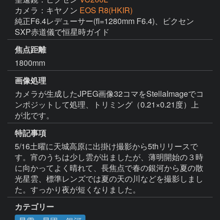
カメラ：キヤノン
EOS R8(HKIR)
純正F6.4レデューサー(fl=1280mm F6.4)、ビクセン
SXP赤道儀で恒星時ガイド
焦点距離
1800mm
画像処理
カメラが生成したJPEG画像32コマをStellaImageでコ
ンポジットして処理、トリミング（0.21×0.21度）上
が北です。
特記事項
5/16土曜に天城高原に出掛け撮影から5thリリースで
す。宵のうちは少し雲が出ましたが、薄明開始の３時
に向かってよく晴れて、長焦点で春の銀河から夏の散
光星雲、標準レンズでは夏の天の川などを撮影しまし
た。すっかり夜が短くなりました。
カテゴリー