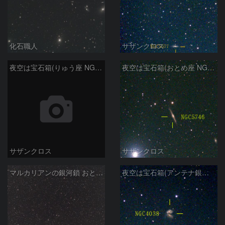
化石職人
サザンクロス
夜空は宝石箱(りゅう座 NGC6503) Seestar50
夜空は宝石箱(おとめ座 NGC5746) Seestar50
サザンクロス
サザンクロス
マルカリアンの銀河鎖 おとめ座・ かみのけ座の銀河
夜空は宝石箱(アンテナ銀河 NGC4038) Seestar50