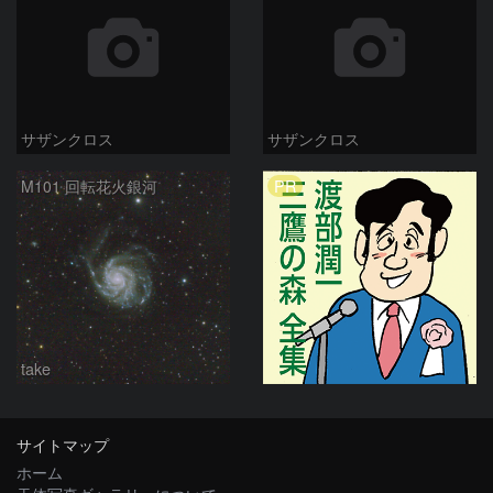
サザンクロス
サザンクロス
PR
M101 回転花火銀河
take
サイトマップ
ホーム