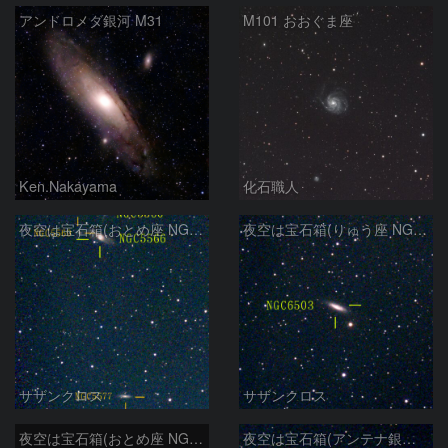
アンドロメダ銀河 M31
M101 おおぐま座
Ken.Nakayama
化石職人
夜空は宝石箱(おとめ座 NGC5566) Seestar50
夜空は宝石箱(りゅう座 NGC6503) Seestar50
サザンクロス
サザンクロス
夜空は宝石箱(おとめ座 NGC5746) Seestar50
夜空は宝石箱(アンテナ銀河 NGC4038) Seestar50