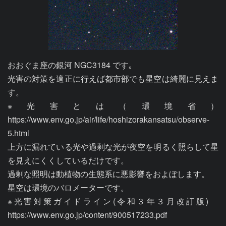
おおぐま座の銀河 NGC3184 です｡

光害の対策を適正に行えば都市部でも星空は綺麗に見えま
す。

※光害とは（環境省）
https://www.env.go.jp/air/life/hoshizorakansatsu/observe-
5.html

上方に漏れている光や過剰な光が夜空を明るく照らして星
を見えにくくしているだけです。

過剰な照明は動植物の生態系に悪影響をおよぼします。

星空は環境のバロメーターです。

※光害対策ガイドライン(令和３年３月改訂版)　
https://www.env.go.jp/content/900517233.pdf