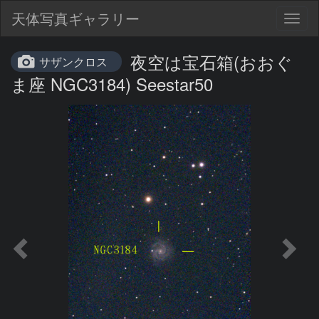
天体写真ギャラリー
Togg
navig
夜空は宝石箱(おおぐ
サザンクロス
ま座 NGC3184) Seestar50