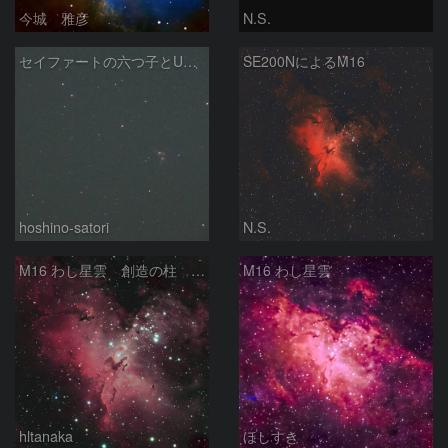
今城 雅彦
N.S.
セイファートの六つ子とUGC10127
SE200NによるM16
hoshino-satori
N.S.
M16 わし星雲 創造の柱 へび座
M16 わし星雲
hltanaka
ほしすき