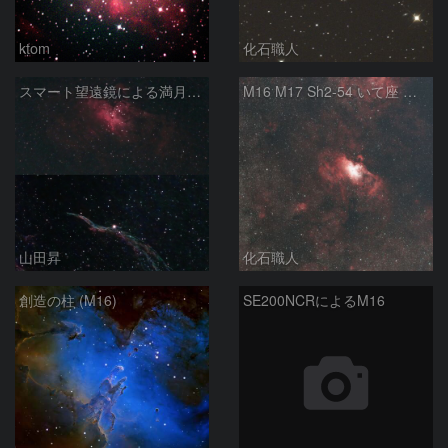
ktom
化石職人
スマート望遠鏡による満月下の星雲（M16,NGC6960）
M16 M17 Sh2-54 いて座 へび座
山田昇
化石職人
創造の柱 (M16)
SE200NCRによるM16