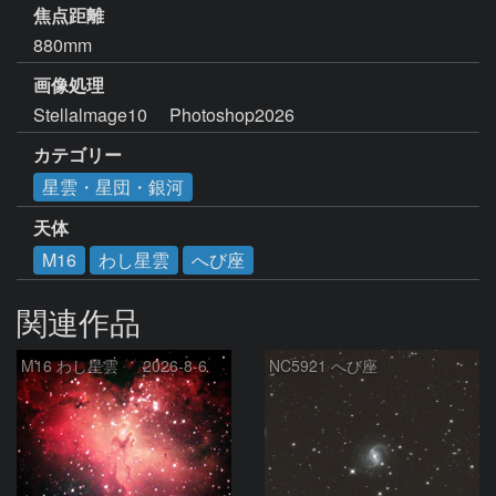
焦点距離
880mm
画像処理
Stellalmage10     Photoshop2026
カテゴリー
星雲・星団・銀河
天体
M16
わし星雲
へび座
関連作品
M16 わし星雲 2026-8-6
NC5921 へび座