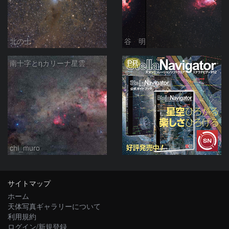
北の士
谷 明
PR
南十字とηカリーナ星雲
chi_muro
サイトマップ
ホーム
天体写真ギャラリーについて
利用規約
ログイン/新規登録