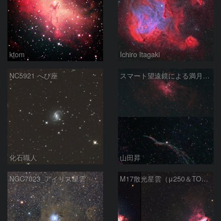
ktom
Ichiro Itagaki
NC5921 へび座
スマート望遠鏡による満月下の星雲（M16,NGC6960）
化石職人
山田昇
NGC7023_アイリス星雲
M17散光星雲（μ250＆TOA130）