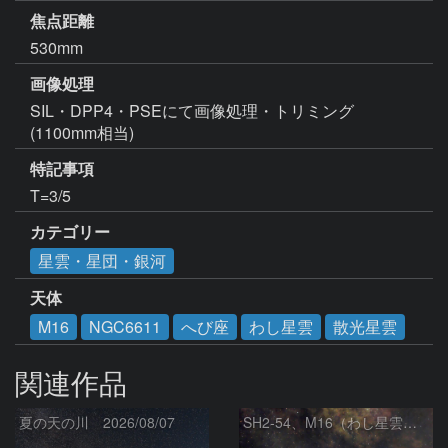
焦点距離
530mm
画像処理
SIL・DPP4・PSEにて画像処理・トリミング
(1100mm相当)
特記事項
カテゴリー
星雲・星団・銀河
天体
M16
NGC6611
へび座
わし星雲
散光星雲
関連作品
夏の天の川 2026/08/07
SH2‑54、M16（わし星雲）、M17（オメガ星雲）