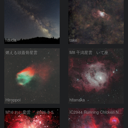
nardis
take
燃える頭蓋骨星雲
M8 干潟星雲 いて座
Hiroppoi
hltanaka
M16 わし星雲 2026-8-5
IC2944 Running Chicken Nebula