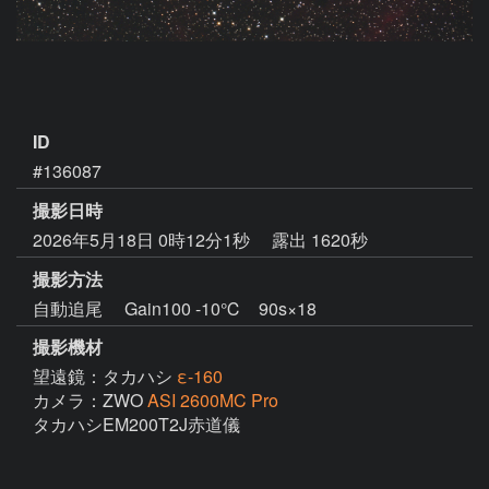
ID
#136087
撮影日時
2026年5月18日 0時12分1秒
露出 1620秒
撮影方法
自動追尾 Gain100 -10℃ 90s×18
撮影機材
望遠鏡：タカハシ
ε-160
カメラ：ZWO
ASI 2600MC Pro
タカハシEM200T2J赤道儀
