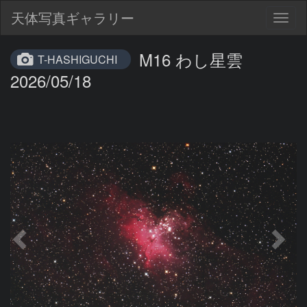
天体写真ギャラリー
Togg
navig
M16 わし星雲
T-HASHIGUCHI
2026/05/18