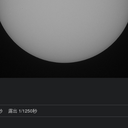
9秒
露出 1/1250秒