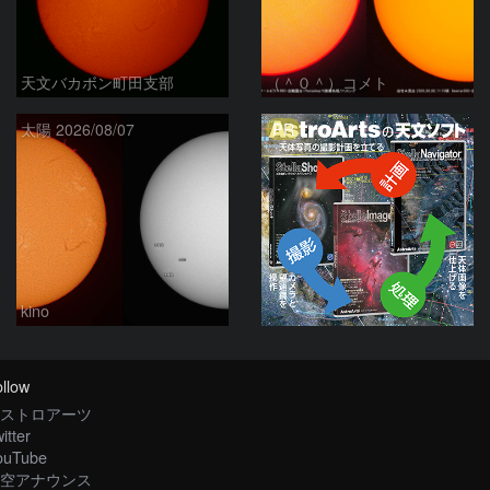
天文バカボン町田支部
（＾０＾）コメト
PR
太陽 2026/08/07
kino
llow
ストロアーツ
itter
ouTube
空アナウンス