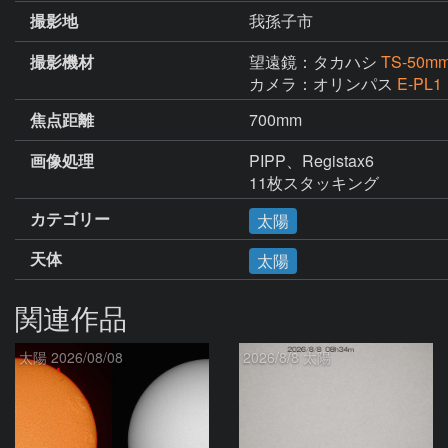
撮影地
我孫子市
撮影機材
望遠鏡：タカハシ
TS-5
カメラ：オリンパス
E-PL1
焦点距離
700mm
画像処理
PIPP、Registax6

11枚スタッキング
カテゴリー
太陽
天体
太陽
関連作品
太陽 2026/08/08
2026/8/8 太陽