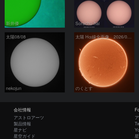
新井優
Sorachu-hai
太陽08/08
太陽 Hα線全面像 2026/08/08
nekojun
のくとす
会社情報
Fo
アストロアーツ
ア
製品情報
Tw
星ナビ
Y
星空ガイド
星