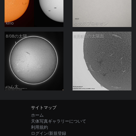
kino
小犬のプロキオン
8/08の太陽
8月8日の太陽面
ハム太
ta-o
サイトマップ
ホーム
天体写真ギャラリーについて
利用規約
ログイン/新規登録