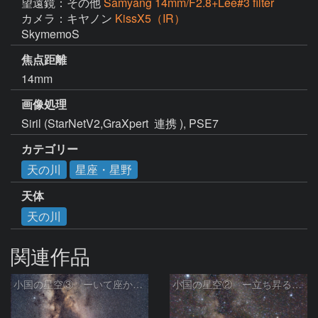
望遠鏡：その他
Samyang 14mm/F2.8+Lee#3 filter
カメラ：キヤノン
KissX5（IR）
SkymemoS 
焦点距離
14mm
画像処理
Siril (StarNetV2,GraXpert  連携 ), PSE7
カテゴリー
天の川
星座・星野
天体
天の川
関連作品
小国の星空③ ーいて座からわし座にかけての銀河ー
小国の星空② ー立ち昇る天の川ー