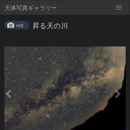
天体写真ギャラリー
Togg
navig
昇る天の川
ｍ2