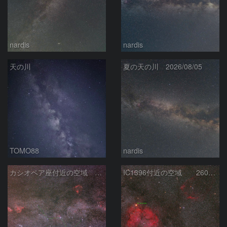
nardis
nardis
天の川
夏の天の川 2026/08/05
TOMO88
nardis
カシオペア座付近の空域 260720
IC1396付近の空域 260720