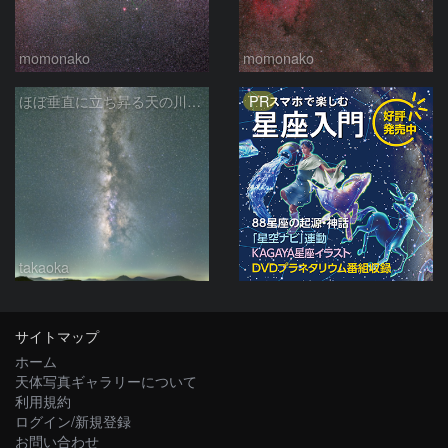
momonako
momonako
PR
ほぼ垂直に立ち昇る天の川銀河
takaoka
サイトマップ
ホーム
天体写真ギャラリーについて
利用規約
ログイン/新規登録
お問い合わせ