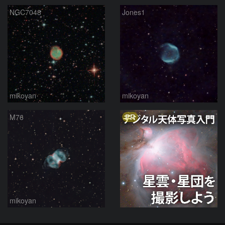
NGC7048
Jones1
mikoyan
mikoyan
PR
M76
mikoyan