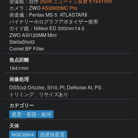
望遠鏡：自作
25cm ニュートン反射 fl:1641mm
カメラ：ZWO
ASI2600MC Pro
赤道儀：Pentax MS-5  ATLASTARⅡ

バイナリーホログラフアポタイザー使用

ガイド鏡：Nikkor ED 300mm f:4.5

ZWO ASI120MM Mini  

StellaShot3

焦点距離
1641mm
画像処理
DSS(x2 Drizzle), SI10, PI, DeNoise AI, PS

トリミング、リサイズあり
カテゴリー
星雲・星団・銀河
天体
NGC6804
惑星状星雲