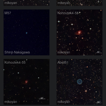
mikoyan
mikoyan
M57
Kohoutek4-55
Shinji-Nakagawa
mikoyan
Kohoutek4-55
Abell51
mikoyan
mikoyan