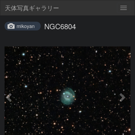
天体写真ギャラリー
Togg
navig
NGC6804
mikoyan