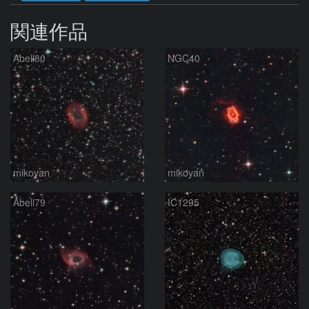
関連作品
Abell80
NGC40
mikoyan
mikoyan
Abell79
IC1295