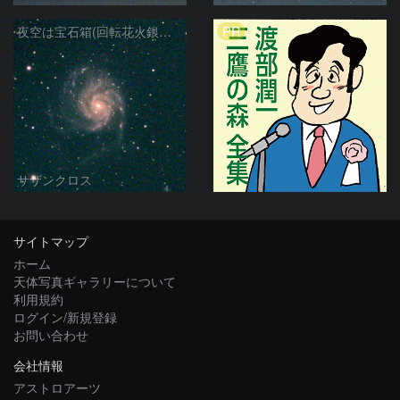
PR
夜空は宝石箱(回転花火銀河 M101) Seestar50
サザンクロス
サイトマップ
ホーム
天体写真ギャラリーについて
利用規約
ログイン/新規登録
お問い合わせ
会社情報
アストロアーツ