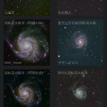
山田昇
化石職人
回転花火銀河（RGB＋Ha）
夜空は宝石箱(回転花火銀河 M101) Seestar50
oton_inoue
サザンクロス
回転花火銀河（RGB合成）
M101 回転花火銀河