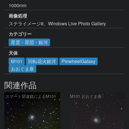
1000mm
画像処理
ステライメージ8、Windows Live Photo Gallery
カテゴリー
星雲・星団・銀河
天体
M101
回転花火銀河
PinwheelGalaxy
おおぐま座
関連作品
スマート望遠鏡によるM101
M101 おおぐま座