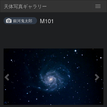
天体写真ギャラリー
Togg
navig
M101
銀河鬼太郎