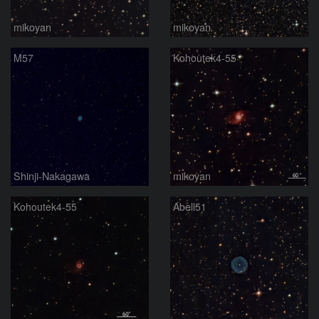
mikoyan
mikoyan
M57
Kohoutek4-55
Shinji-Nakagawa
mikoyan
Kohoutek4-55
Abell51