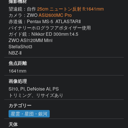
撮影機材
望遠鏡：自作
25cm ニュートン反射 fl:1641mm
カメラ：ZWO
ASI2600MC Pro
赤道儀：Pentax MS-5  ATLASTARⅡ

バイナリーホログラフアポタイザー使用

ガイド鏡：Nikkor ED 300mm f:4.5

ZWO ASI120MM Mini  

StellaShot3

焦点距離
1641mm
画像処理
SI10, PI, DeNoise AI, PS

トリミング、リサイズあり
カテゴリー
星雲・星団・銀河
天体