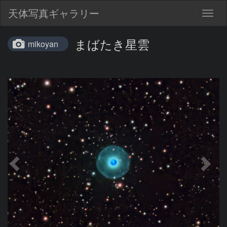
天体写真ギャラリー
Togg
navig
まばたき星雲
mikoyan