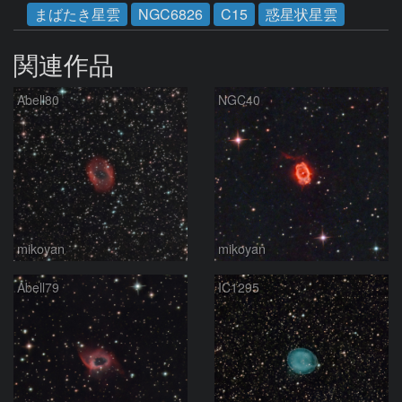
まばたき星雲
NGC6826
C15
惑星状星雲
関連作品
Abell80
NGC40
mikoyan
mikoyan
Abell79
IC1295