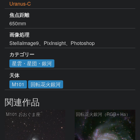
Uranus-C
焦点距離
650mm
画像処理
StellaImage9、PixInsight、Photoshop
カテゴリー
星雲・星団・銀河
天体
M101
回転花火銀河
関連作品
M101 おおぐま座
回転花火銀河（RGB＋Ha）