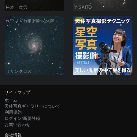
松本 次男
Y-SAITO
PR
夜空は宝石箱(回転花火銀河 M101) Seestar50
サザンクロス
サイトマップ
ホーム
天体写真ギャラリーについて
利用規約
ログイン/新規登録
お問い合わせ
会社情報