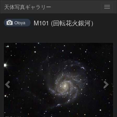
天体写真ギャラリー
Togg
navig
M101 (回転花火銀河）
Otoya