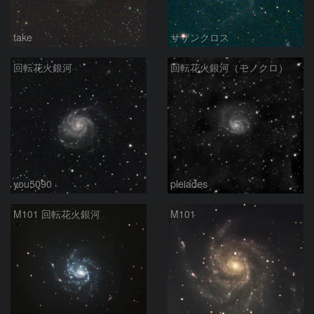
take
サザンクロス
回転花火銀河
回転花火銀河（モノクロ）
you5090
pleiades
M101 回転花火銀河
M101