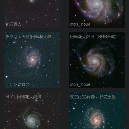
化石職人
oton_inoue
夜空は宝石箱(回転花火銀河 M101) Seestar50
回転花火銀河（RGB合成）
サザンクロス
oton_inoue
M101 回転花火銀河
夜空は宝石箱(回転花火銀河 M101) Seestar50