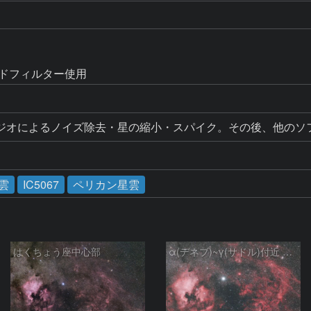
ンドフィルター使用
ジオによるノイズ除去・星の縮小・スパイク。その後、他のソ
雲
IC5067
ペリカン星雲
はくちょう座中心部
α(デネブ)~γ(サドル)付近 NGC7000 北アメリカ星雲 IC5067~5070 ペリカン星雲 はくちょう座