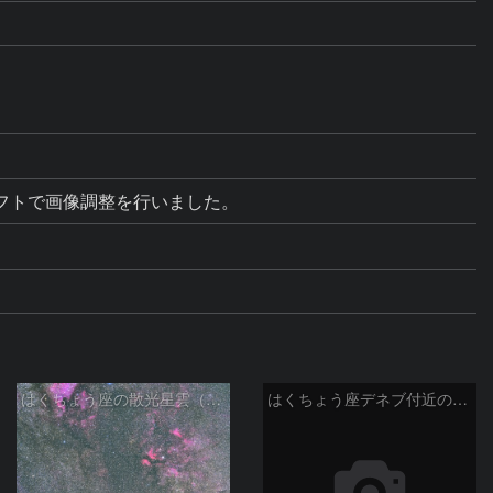
フトで画像調整を行いました。
はくちょう座の散光星雲（１００ｍｍ）
はくちょう座デネブ付近の空域 260720