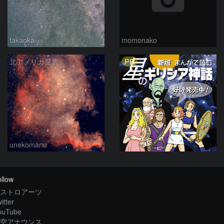
takaoka
momonako
PR
北アメリカ星雲
unekomanu
llow
ストロアーツ
itter
ouTube
空アナウンス