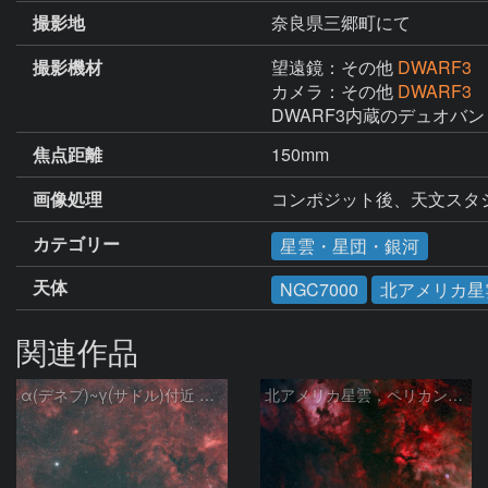
撮影地
奈良県三郷町にて
撮影機材
望遠鏡：その他
DWARF3
カメラ：その他
DWARF3
DWARF3内蔵のデュオバ
焦点距離
150mm
画像処理
コンポジット後、天文スタ
カテゴリー
星雲・星団・銀河
天体
NGC7000
北アメリカ星
関連作品
α(デネブ)~γ(サドル)付近 NGC7000 北アメリカ星雲 IC5067~5070 ペリカン星雲 Sh2-112 はくちょう座
北アメリカ星雲，ペリカン星雲，サドル付近，クレセント星雲，網状星雲・・・etc