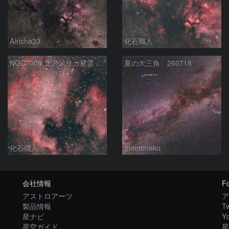
Alricha33
化石職人
NGC7000 北アメリカ星雲 IC5067~5070 ペリカン星雲 はくちょう座
夏の大三角 260718
化石職人
momonako
会社情報
Fo
アストロアーツ
ア
製品情報
Tw
星ナビ
Y
星空ガイド
星