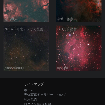
化石職人
今城 雅彦
NGC7000 北アメリカ星雲
ペリカン星雲
ninbasu3000
mak-po
サイトマップ
ホーム
天体写真ギャラリーについて
利用規約
ログイン/新規登録