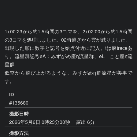
1) 00:23から約1.5時間の3コマを、2) 02:00から約1.5時間
の3コマを処理しました。02時過ぎから雲が減りました。

出現した順に数字と記号を始点付近に記入。tは痕traceあ
り。流星群記号eA：みずがめ座η流星群、eL：こと座η流
星群

低空から飛び上がるような、みずがめη群流星が美事で
ID
#135680
撮影日時
2026年5月6日 0時23分30秒
露出 6分
撮影方法