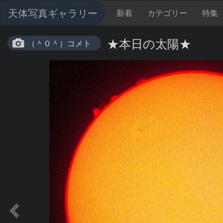
天体写真ギャラリー
新着
カテゴリー
特集
★本日の太陽★
（＾０＾）コメト