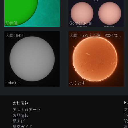
新井優
Sorachu-hai
太陽08/08
太陽 Hα線全面像 2026/08/08
nekojun
のくとす
会社情報
Fo
アストロアーツ
ア
製品情報
Tw
星ナビ
Y
星空ガイド
星