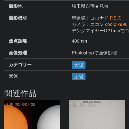
撮影地
埼玉県自宅★見台
撮影機材
望遠鏡：コロナド
P.S.T.
カメラ：ニコン
coolpix990
デンクマイヤーD21mmで
焦点距離
400mm
画像処理
Photoshopで画像処理
カテゴリー
太陽
天体
太陽
関連作品
太陽 2026/08/08
2026/8/8 太陽