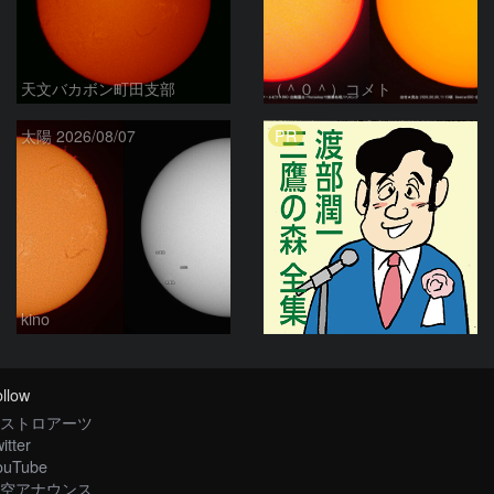
天文バカボン町田支部
（＾０＾）コメト
PR
太陽 2026/08/07
kino
llow
ストロアーツ
itter
ouTube
空アナウンス