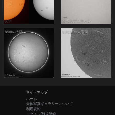
kino
小犬のプロキオン
8/08の太陽
8月8日の太陽面
ハム太
ta-o
サイトマップ
ホーム
天体写真ギャラリーについて
利用規約
ログイン/新規登録