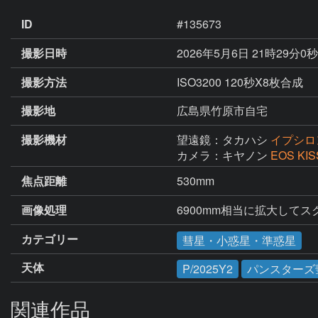
ID
#135673
撮影日時
2026年5月6日 21時29分0
撮影方法
ISO3200 120秒X8枚合成
撮影地
広島県竹原市自宅
撮影機材
望遠鏡：タカハシ
イプシロン
カメラ：キヤノン
EOS KIS
焦点距離
530mm
画像処理
6900mm相当に拡大して
カテゴリー
彗星・小惑星・準惑星
天体
P/2025Y2
パンスターズ
関連作品