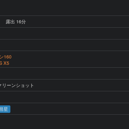
秒
露出 16分
160
S X5
スクリーンショット
彗星