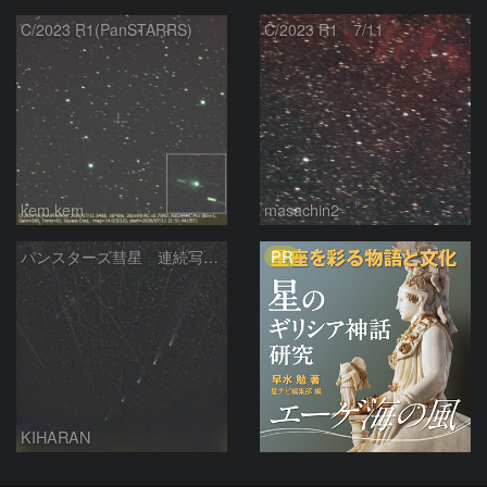
C/2023 R1(PanSTARRS)
C/2023 R1 7/11
kem.kem
masachin2
PR
パンスターズ彗星 連続写真 再処理
KIHARAN