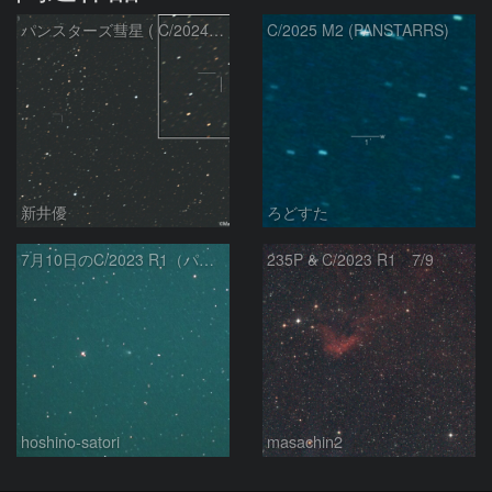
パンスターズ彗星 ( C/2024R4 )：2026/07/27
C/2025 M2 (PANSTARRS)
新井優
ろどすた
7月10日のC/2023 R1（パンスターズ彗星）
235P & C/2023 R1 7/9
hoshino-satori
masachin2