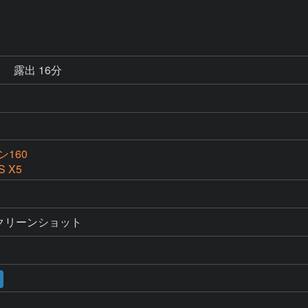
秒
露出 16分
160
S X5
スクリーンショット