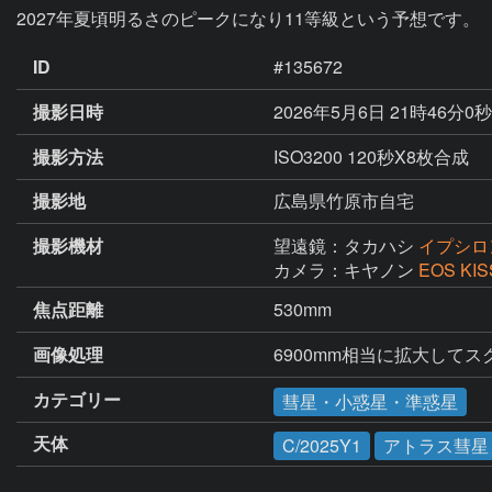
2027年夏頃明るさのピークになり11等級という予想です。
ID
#135672
撮影日時
2026年5月6日 21時46分0
撮影方法
ISO3200 120秒X8枚合成
撮影地
広島県竹原市自宅
撮影機材
望遠鏡：タカハシ
イプシロン
カメラ：キヤノン
EOS KIS
焦点距離
530mm
画像処理
6900mm相当に拡大して
カテゴリー
彗星・小惑星・準惑星
天体
C/2025Y1
アトラス彗星