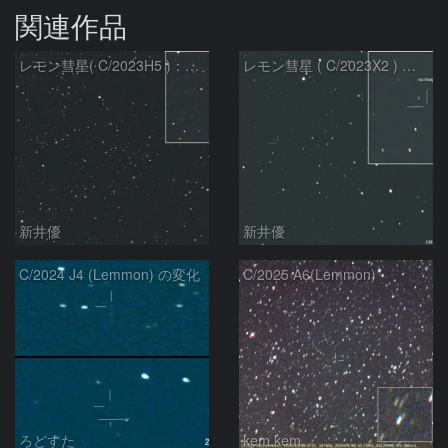
関連作品
レモン彗星( C/2023H5 )：2026/05/20
レモン彗星 ( C/2023X2 ) の予報位置：2026/05/29
新井優
新井優
C/2024 J4 (Lemmon) の変化
C/2025 A6(Lemmon)
ろどすた
kem.kem