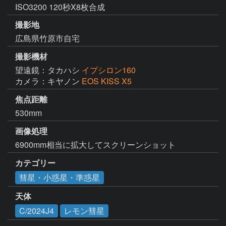
ISO3200 120秒X8枚合成
撮影地
広島県竹原市自宅
撮影機材
望遠鏡：タカハシ
イプシロン160
カメラ：キヤノン
EOS KISS X5
焦点距離
530mm
画像処理
6900mm相当に拡大してスクリーンショット
カテゴリー
彗星・小惑星・準惑星
天体
C/2024J4
レモン彗星