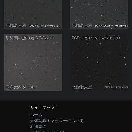
北極老人星
北極老人星
銀河間の放浪者 NGC2419
TCP J15030519+2202041
四次元ベクトル
北極老人星
サイトマップ
ホーム
天体写真ギャラリーについて
利用規約
ログイン/新規登録