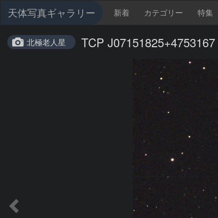
天体写真ギャラリー
新着
カテゴリー
特集
TCP J07151825+4753167
北極老人星