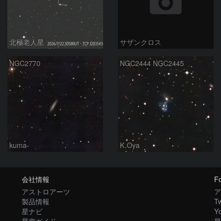
北極老人星
サザンクロス
NGC2770
NGC2444 NGC2445
kuma-
K.Oya
会社情報
Fo
アストロアーツ
ア
製品情報
Tw
星ナビ
Y
星空ガイド
星