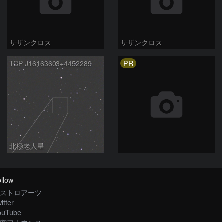
サザンクロス
サザンクロス
PR
TCP J16163603+4452289
北極老人星
llow
ストロアーツ
itter
ouTube
空アナウンス