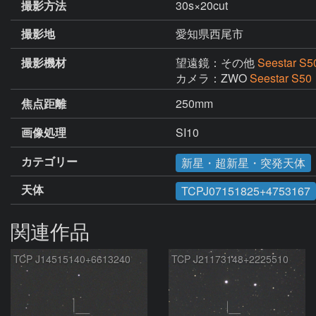
撮影方法
30s×20cut
撮影地
愛知県西尾市
撮影機材
望遠鏡：その他
Seestar S5
カメラ：ZWO
Seestar S50
焦点距離
250mm
画像処理
SI10
カテゴリー
新星・超新星・突発天体
天体
TCPJ07151825+4753167
関連作品
TCP J14515140+6613240
TCP J21173148+2225510