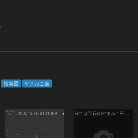
0
矮新星
やまねこ座
TCP J20354364+6131329
夜空は宝石箱(やまねこ座 NGC2683) Seestar50