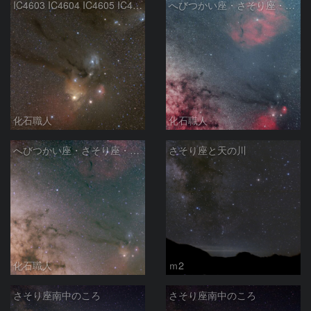
IC4603 IC4604 IC4605 IC4606 Sh2-9 IC4592 カラフルタウン 青い馬頭星雲 さそり座
へびつかい座・さそり座・いて座と天の川
化石職人
化石職人
へびつかい座・さそり座・いて座と天の川
さそり座と天の川
化石職人
ｍ2
さそり座南中のころ
さそり座南中のころ