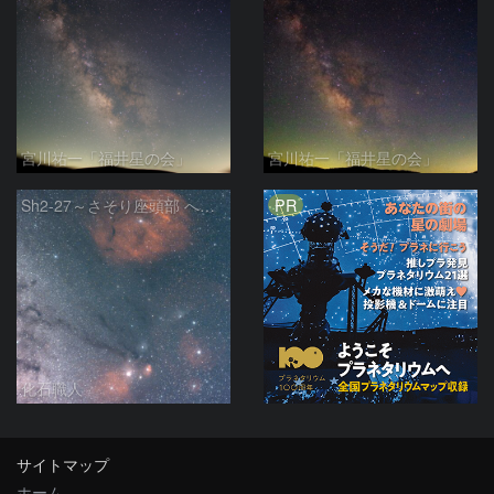
宮川祐一「福井星の会」
宮川祐一「福井星の会」
PR
Sh2-27～さそり座頭部 へびつかい座 さそり座
化石職人
サイトマップ
ホーム