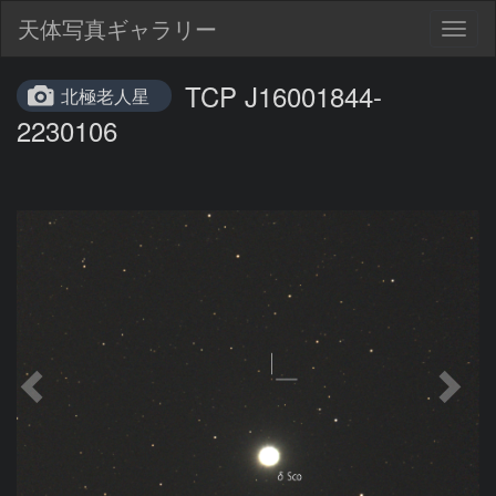
天体写真ギャラリー
Togg
navig
TCP J16001844-
北極老人星
2230106