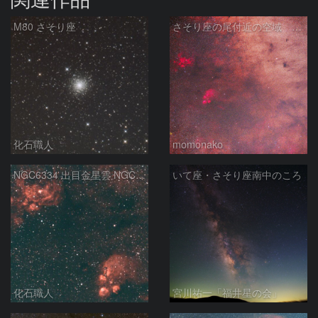
M80 さそり座
さそり座の尾付近の空域 260718
化石職人
momonako
NGC6334 出目金星雲 NGC6357 彼岸花星雲 さそり座
いて座・さそり座南中のころ
化石職人
宮川祐一「福井星の会」