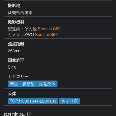
撮影地
愛知県西尾市
撮影機材
望遠鏡：その他
Seestar S50
カメラ：ZWO
Seestar S50
焦点距離
250mm
画像処理
SI10
カテゴリー
新星・超新星・突発天体
天体
TCPJ16001844-2230106
さそり座
関連作品