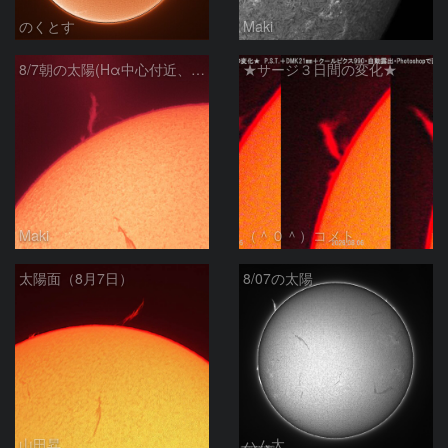
のくとす
Maki
8/7朝の太陽(Hα中心付近、プロミネンス)
★サージ３日間の変化★
Maki
（＾０＾）コメト
太陽面（8月7日）
8/07の太陽
山田昇
ハム太