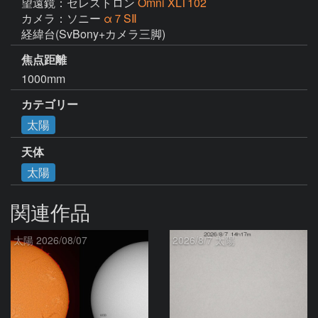
望遠鏡：セレストロン
Omni XLT102
カメラ：ソニー
α７SⅡ
経緯台(SvBony+カメラ三脚)
焦点距離
1000mm
カテゴリー
太陽
天体
太陽
関連作品
太陽 2026/08/07
2026/8/7 太陽