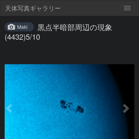
天体写真ギャラリー
Togg
navig
黒点半暗部周辺の現象
Maki
(4432)5/10