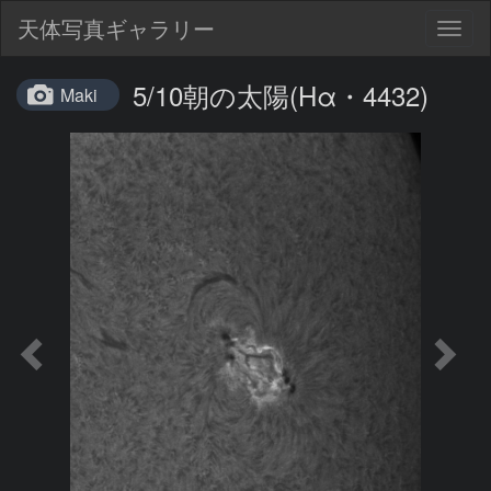
天体写真ギャラリー
Togg
navig
5/10朝の太陽(Hα・4432)
Maki