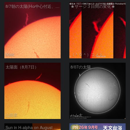
8/7朝の太陽(Hα中心付近、プロミネンス)
★サージ３日間の変化★
Maki
（＾０＾）コメト
太陽面（8月7日）
8/07の太陽
山田昇
ハム太
PR
Sun in H-alpha on August 7, 2026