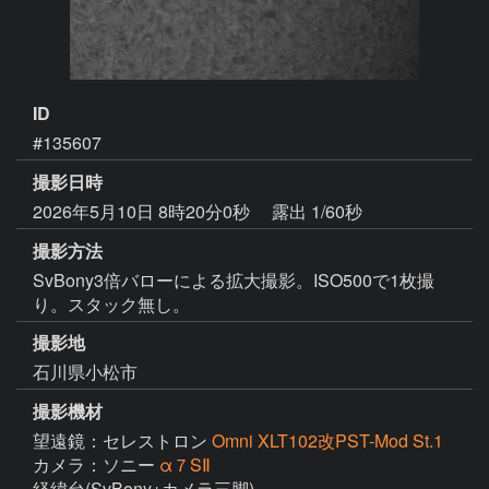
ID
#135607
撮影日時
2026年5月10日 8時20分0秒
露出 1/60秒
撮影方法
SvBony3倍バローによる拡大撮影。ISO500で1枚撮
り。スタック無し。
撮影地
石川県小松市
撮影機材
望遠鏡：セレストロン
Omni XLT102改PST-Mod St.1
カメラ：ソニー
α７SⅡ
経緯台(SvBony+カメラ三脚)