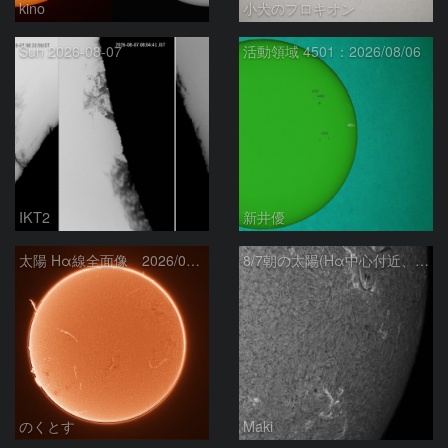
kino
小犬のプロキオン
Sun 2026-08-07
活動領域 4501：2026/08/06
IKT2
新井優
太陽 Hα線全面像 2026/08/07
8/7朝の太陽(Hα中心付近、4498、4502付近)
のくとす
Maki