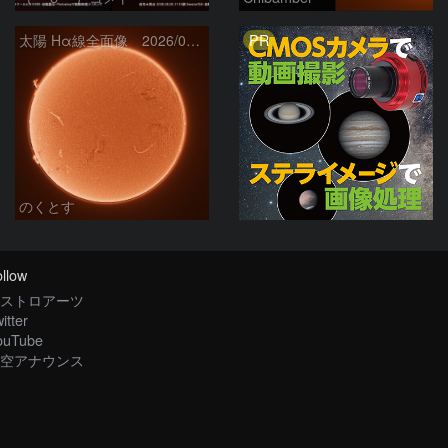
PR
太陽 Hα線全面像 2026/08/06
のくとす
llow
ストロアーツ
itter
ouTube
空アナウンス