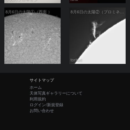
8月6日の太陽①（西面 ）
8月6日の太陽②（プロミネン北東縁 ）
toritori
toritori
サイトマップ
ホーム
天体写真ギャラリーについて
利用規約
ログイン/新規登録
お問い合わせ