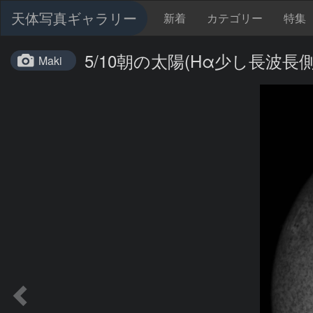
天体写真ギャラリー
新着
カテゴリー
特集
5/10朝の太陽(Hα少し長波長側
Maki