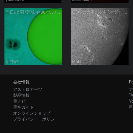
昨日の活動領域 4498,4500：2026/08/05
8/6朝の太陽(Hα中心付近、4498、4502付近)
新井優
Maki
会社情報
Fo
アストロアーツ
ア
製品情報
Tw
星ナビ
Y
星空ガイド
星
オンラインショップ
プライバシー・ポリシー