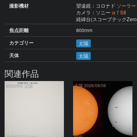
撮影機材
望遠鏡：コロナド
ソーラー
カメラ：ソニー
α７SⅡ
経緯台(スコープテックZero
焦点距離
800mm
カテゴリー
太陽
天体
太陽
関連作品
2026/8/6 太陽
太陽 2026/08/06
小犬のプロキオン
kino