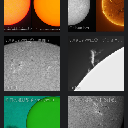
（＾０＾）コメト
Chibamber
8月6日の太陽①（西面 ）
8月6日の太陽②（プロミネン北東縁 ）
toritori
toritori
昨日の活動領域 4498,4500：2026/08/05
8/6朝の太陽(Hα中心付近、4498、4502付近)