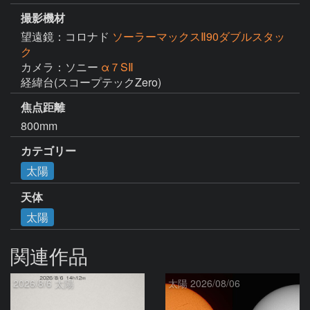
撮影機材
望遠鏡：コロナド
ソーラーマックスⅡ90ダブルスタッ
ク
カメラ：ソニー
α７SⅡ
経緯台(スコープテックZero)
焦点距離
800mm
カテゴリー
太陽
天体
太陽
関連作品
2026/8/6 太陽
太陽 2026/08/06