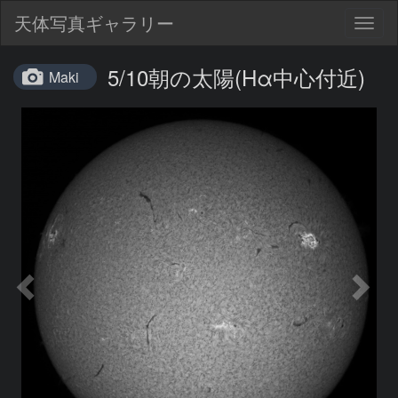
天体写真ギャラリー
Togg
navig
5/10朝の太陽(Hα中心付近)
Maki