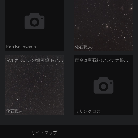
Ken.Nakayama
化石職人
マルカリアンの銀河鎖 おとめ座・ かみのけ座の銀河
夜空は宝石箱(アンテナ銀河 NGC4038) Seestar50
化石職人
サザンクロス
サイトマップ