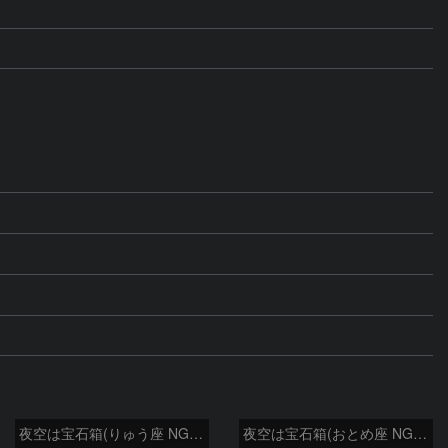
夜空は宝石箱(りゅう座 NGC6503) Seestar50
夜空は宝石箱(おとめ座 NGC5746) Seestar50