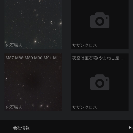
化石職人
サザンクロス
M87 M88 M89 M90 M91 M100 マルカリアンの銀河鎖 おとめ座 かみのけ座
夜空は宝石箱(やまねこ座 NGC2683) Seestar50
化石職人
サザンクロス
会社情報
Fo