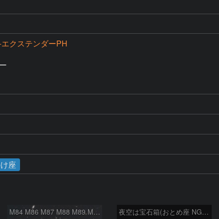
S+エクステンダーPH
ー

のけ座
M84 M86 M87 M88 M89 M90 M91 マルカリアンの銀河鎖 おとめ座 かみのけ座
夜空は宝石箱(おとめ座 NGC5566) Seestar50