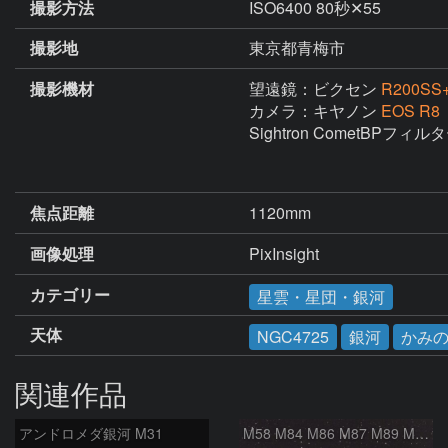
撮影方法
ISO6400 80秒✕55
撮影地
東京都青梅市
撮影機材
望遠鏡：ビクセン
R200S
カメラ：キヤノン
EOS R8
Sightron CometBPフィルタ
焦点距離
1120mm
画像処理
PixInsight
カテゴリー
星雲・星団・銀河
天体
NGC4725
銀河
かみ
関連作品
アンドロメダ銀河 M31
M58 M84 M86 M87 M89 M90 マルカリアンの銀河鎖 おとめ座 かみのけ座