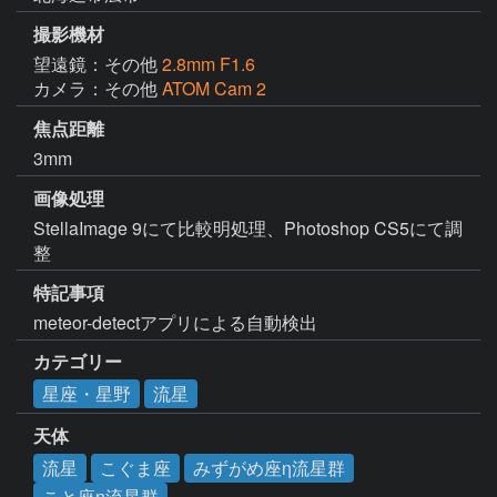
撮影機材
望遠鏡：その他
2.8mm F1.6
カメラ：その他
ATOM Cam 2
焦点距離
3mm
画像処理
StellaImage 9にて比較明処理、Photoshop CS5にて調
整
特記事項
meteor-detectアプリによる自動検出
カテゴリー
星座・星野
流星
天体
流星
こぐま座
みずがめ座η流星群
こと座η流星群