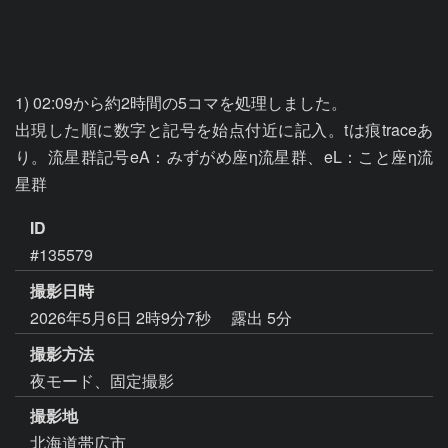
1) 02:09から約2時間の5コマを処理しました。

出現した順に数字と記号を始点付近に記入。tは痕traceあ
り。流星群記号eA：みずがめ座η流星群、eL：こと座η流
ID
#135579
撮影日時
2026年5月6日 2時9分7秒
露出 5分
撮影方法
夜モード、固定撮影
撮影地
北海道帯広市