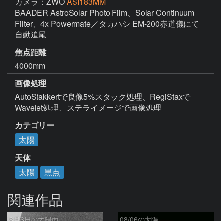
カメラ：ZWO
ASI183MM
BAADER AstroSolar Photo Film、Solar Continuum 
Filter、4x Powermate／タカハシ EM-200赤道儀にて
自動追尾
焦点距離
4000mm
画像処理
AutoStakkertで良像5%スタック処理、RegiStaxで
Wavelet処理、ステライメージで画像処理
カテゴリー
太陽
天体
太陽
黒点
関連作品
8月6日の太陽面
08/06の太陽