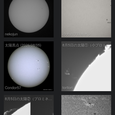
nekojun
小犬のプロキオン
太陽黒点 (2026/08/05)
8月5日の太陽①（小プロミネン噴出 ）
Condor57
toritori
8月5日の太陽②（プロミネンス北東縁 ）
8月5日の太陽➂（西面 4502 C1.7フレア ）