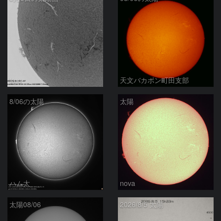
ta-o
天文バカボン町田支部
8/06の太陽
太陽
ハム太
nova
太陽08/06
2026/8/5 太陽