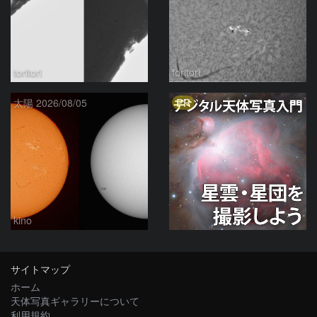
toritori
toritori
PR
太陽 2026/08/05
kino
サイトマップ
ホーム
天体写真ギャラリーについて
利用規約