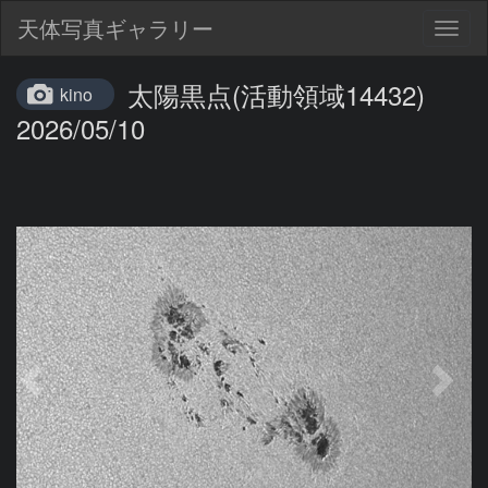
天体写真ギャラリー
Togg
navig
太陽黒点(活動領域14432)
kino
2026/05/10