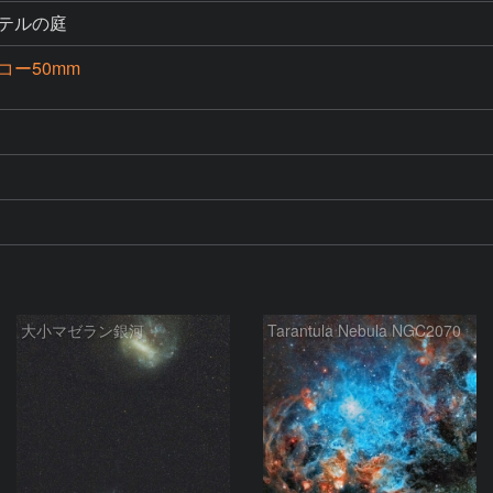
テルの庭
コー50mm
大小マゼラン銀河
Tarantula Nebula NGC2070