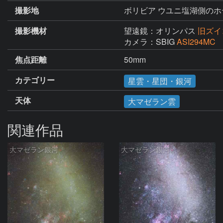
撮影地
ボリビア ウユニ塩湖側のホ
撮影機材
望遠鏡：オリンパス
旧ズイ
カメラ：SBIG
ASI294MC
焦点距離
50mm
カテゴリー
星雲・星団・銀河
天体
大マゼラン雲
関連作品
大マゼラン銀河
大マゼラン銀河