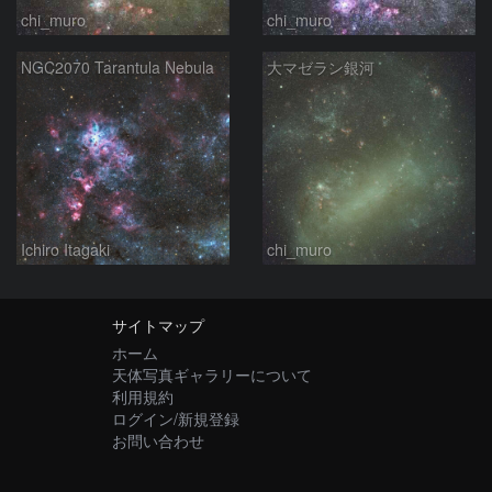
chi_muro
chi_muro
NGC2070 Tarantula Nebula
大マゼラン銀河
Ichiro Itagaki
chi_muro
サイトマップ
ホーム
天体写真ギャラリーについて
利用規約
ログイン/新規登録
お問い合わせ