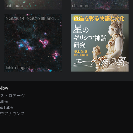
chi_muro
chi_muro
PR
NGC2014, NGC1968 and NGC1935 in Dorado
Ichiro Itagaki
llow
ストロアーツ
itter
ouTube
空アナウンス