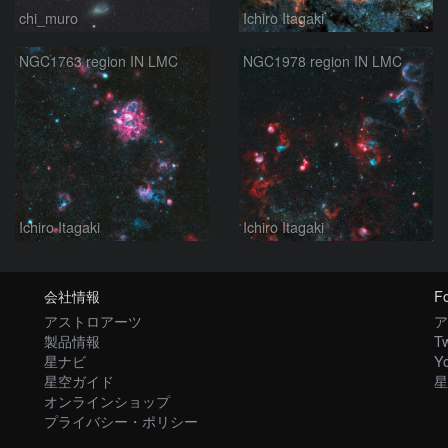
chi_muro
Ichiro Itagaki
NGC1763 region IN LMC
NGC1978 region IN LMC
Ichiro Itagaki
Ichiro Itagaki
会社情報
Fo
アストロアーツ
ア
製品情報
Tw
星ナビ
Y
星空ガイド
星
オンラインショップ
プライバシー・ポリシー