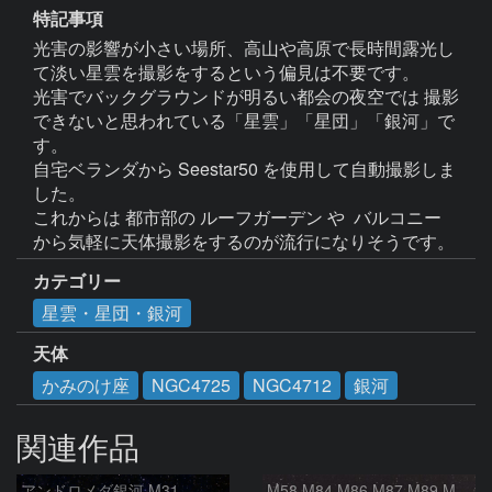
特記事項
光害の影響が小さい場所、高山や高原で長時間露光し
て淡い星雲を撮影をするという偏見は不要です。

光害でバックグラウンドが明るい都会の夜空では 撮影
できないと思われている「星雲」「星団」「銀河」で
す。

自宅ベランダから Seestar50 を使用して自動撮影しま
した。

これからは 都市部の ルーフガーデン や  バルコニー 
カテゴリー
星雲・星団・銀河
天体
かみのけ座
NGC4725
NGC4712
銀河
関連作品
アンドロメダ銀河 M31
M58 M84 M86 M87 M89 M90 マルカリアンの銀河鎖 おとめ座 かみのけ座