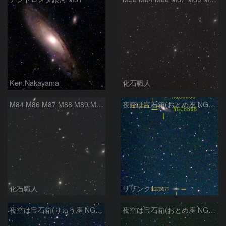
Ken.Nakayama
化石職人
M84 M86 M87 M88 M89 M90 M91 マルカリアンの銀河鎖 おとめ座 かみのけ座
夜空は宝石箱(おとめ座 NGC5566) Seestar50
化石職人
サザンクロス
夜空は宝石箱(りゅう座 NGC6503) Seestar50
夜空は宝石箱(おとめ座 NGC5746) Seestar50