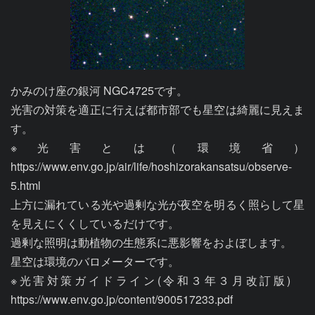
かみのけ座の銀河 NGC4725です。

光害の対策を適正に行えば都市部でも星空は綺麗に見えま
す。

※光害とは（環境省）
https://www.env.go.jp/air/life/hoshizorakansatsu/observe-
5.html

上方に漏れている光や過剰な光が夜空を明るく照らして星
を見えにくくしているだけです。

過剰な照明は動植物の生態系に悪影響をおよぼします。

星空は環境のバロメーターです。

※光害対策ガイドライン(令和３年３月改訂版)　
https://www.env.go.jp/content/900517233.pdf