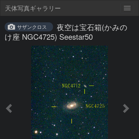
天体写真ギャラリー
Togg
navig
夜空は宝石箱(かみの
サザンクロス
け座 NGC4725) Seestar50