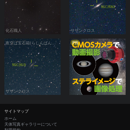
化石職人
サザンクロス
PR
夜空は宝石箱(らしんばん座 NGC2613) Seestar50
サザンクロス
サイトマップ
ホーム
天体写真ギャラリーについて
利用規約