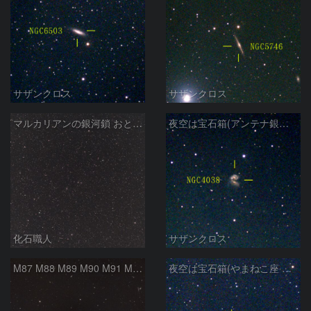
サザンクロス
サザンクロス
マルカリアンの銀河鎖 おとめ座・ かみのけ座の銀河
夜空は宝石箱(アンテナ銀河 NGC4038) Seestar50
化石職人
サザンクロス
M87 M88 M89 M90 M91 M100 マルカリアンの銀河鎖 おとめ座 かみのけ座
夜空は宝石箱(やまねこ座 NGC2683) Seestar50