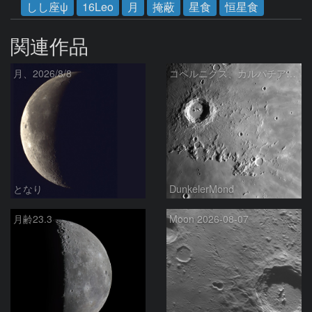
しし座ψ
16Leo
月
掩蔽
星食
恒星食
関連作品
月、2026/8/8
コペルニクス、カルパチア山脈付近
となり
DunkelerMond
月齢23.3
Moon 2026-08-07