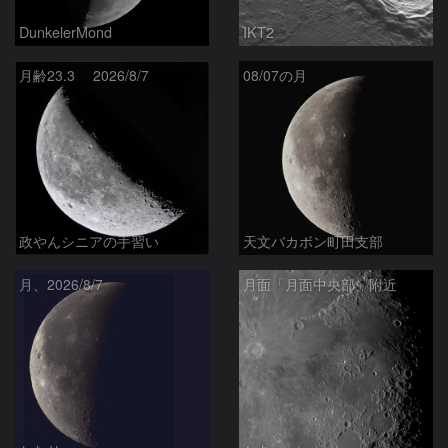
DunkelerMond
IKT2
月齢23.3 2026/8/7
08/07の月
政やんシニアの手習い
天文バカボン町田支部
月、2026/8/7
月面「月面中央部」附近