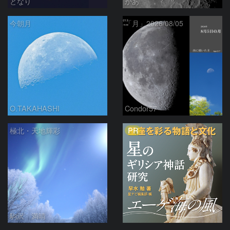
となり
かあ
今朝月
「月」2026/08/05
O.TAKAHASHI
Condor57
PR
極北・天地輝彩
駒沢 満晴