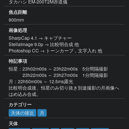
タカハシ EM-200T2M赤道儀
焦点距離
900mm
画像処理
SharpCap 4.1 → キャプチャー

StellaImage 9.0p → 比較明合成 他

Photoshop CC → トーンカーブ，文字入れ 他
特記事項
恒星：23h02m00s ～ 23h22m00s　5分間隔撮影

　　　23h22m00s ～ 23h27m00s　1分間隔撮影

月：22h50m00s ～ 12.5ms露光

比較明合成後、恒星のみ切り抜き別途撮影の月画像へ
はめ込み合成。
カテゴリー
天体の接近
月
天体