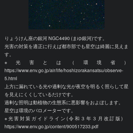
りょうけん座の銀河 NGC4490 (まゆ銀河)です。

光害の対策を適正に行えば都市部でも星空は綺麗に見えま
す。

※光害とは（環境省）
https://www.env.go.jp/air/life/hoshizorakansatsu/observe-
5.html

上方に漏れている光や過剰な光が夜空を明るく照らして星
を見えにくくしているだけです。

過剰な照明は動植物の生態系に悪影響をおよぼします。

星空は環境のバロメーターです。

※光害対策ガイドライン(令和３年３月改訂版)　
https://www.env.go.jp/content/900517233.pdf