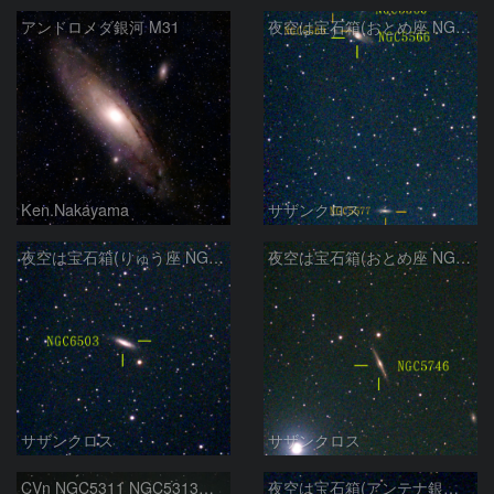
アンドロメダ銀河 M31
夜空は宝石箱(おとめ座 NGC5566) Seestar50
Ken.Nakayama
サザンクロス
夜空は宝石箱(りゅう座 NGC6503) Seestar50
夜空は宝石箱(おとめ座 NGC5746) Seestar50
サザンクロス
サザンクロス
CVn NGC5311 NGC5313付近
夜空は宝石箱(アンテナ銀河 NGC4038) Seestar50