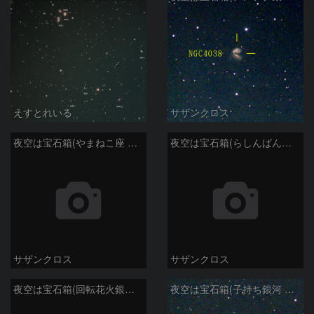
えすとれいる
サザンクロス
夜空は宝石箱(やまねこ座 NGC2683) Seestar50
夜空は宝石箱(らしんばん座 NGC2613) Seestar50
サザンクロス
サザンクロス
夜空は宝石箱(回転花火銀河 M101) Seestar50
夜空は宝石箱(子持ち銀河 M51) Seestar50