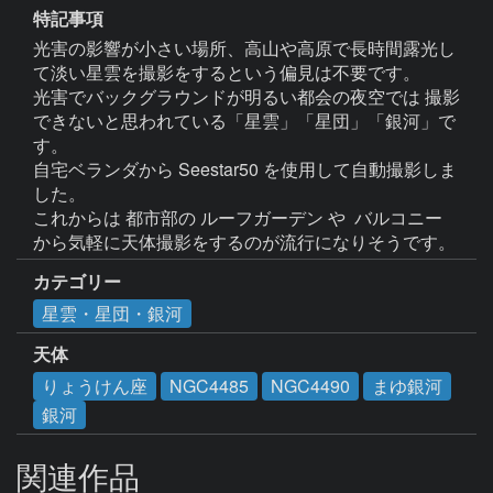
特記事項
光害の影響が小さい場所、高山や高原で長時間露光し
て淡い星雲を撮影をするという偏見は不要です。

光害でバックグラウンドが明るい都会の夜空では 撮影
できないと思われている「星雲」「星団」「銀河」で
す。

自宅ベランダから Seestar50 を使用して自動撮影しま
した。

これからは 都市部の ルーフガーデン や  バルコニー 
カテゴリー
星雲・星団・銀河
天体
りょうけん座
NGC4485
NGC4490
まゆ銀河
銀河
関連作品