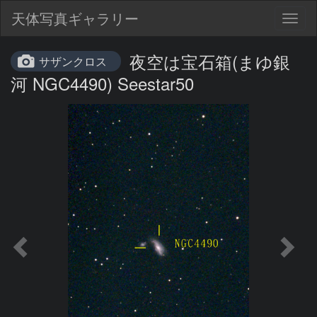
天体写真ギャラリー
Togg
navig
夜空は宝石箱(まゆ銀
サザンクロス
河 NGC4490) Seestar50