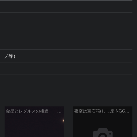
ーブ等）
金星とレグルスの接近 260709
夜空は宝石箱(しし座 NGC2903) Seestar50