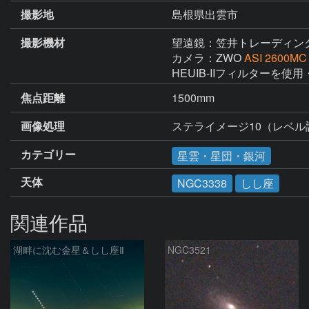
撮影地
島根県出雲市
撮影機材
望遠鏡：笠井トレーディン
カメラ：ZWO
ASI 2600MC
HEUIB-IIフィルターを使用
焦点距離
1500mm
画像処理
ステライメージ10（レベ
カテゴリー
星雲・星団・銀河
天体
NGC3338
しし座
関連作品
湖畔に沈む金星＆しし座Ⅱ
NGC3521