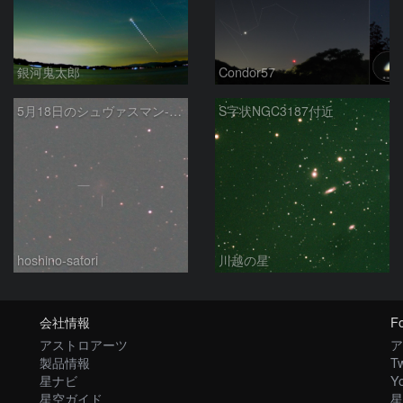
銀河鬼太郎
Condor57
5月18日のシュヴァスマン-ヴァハマン第1彗星（29P）
S字状NGC3187付近
hoshino-satori
川越の星
会社情報
Fo
アストロアーツ
ア
製品情報
Tw
星ナビ
Y
星空ガイド
星