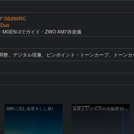
グ
GS250RC
 Duo
・MGEN-3でガイド・ZWO AM7赤道儀
ル調整、デジタル現像、ピンポイント・トーンカーブ、トーンカ
湖畔に沈む金星＆しし座Ⅰ
金星とレグルスの大接近 (2026/07/09)