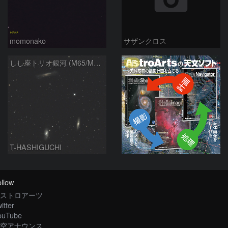
momonako
サザンクロス
PR
しし座トリオ銀河 (M65/M66/NGC3628) 2026/05/11
T-HASHIGUCHI
llow
ストロアーツ
itter
ouTube
空アナウンス