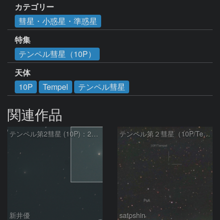
カテゴリー
彗星・小惑星・準惑星
特集
テンペル彗星（10P）
天体
10P
Tempel
テンペル彗星
関連作品
テンペル第2彗星 (10P)：2026/08/07
テンペル第２彗星（10P/Tempel）8/5
新井優
satoshin