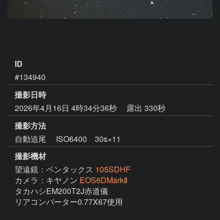
ID
#134940
撮影日時
2026年4月16日 4時34分36秒
露出 330秒
撮影方法
自動追尾 ISO6400 30s×11
撮影機材
望遠鏡：ペンタックス
105SDHF
カメラ：キヤノン
EOS6DMarkⅡ
タカハシEM200T2J赤道儀

リアコンバーター0.77X67使用
