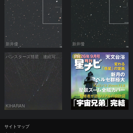
新井優
新井優
PR
パンスターズ彗星 連続写真 再処理
KIHARAN
サイトマップ