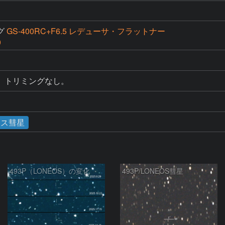
グ
GS-400RC+F6.5 レデューサ・フラットナー
0
。トリミングなし。
オス彗星
493P（LONEOS）の変化
493P/LONEOS彗星