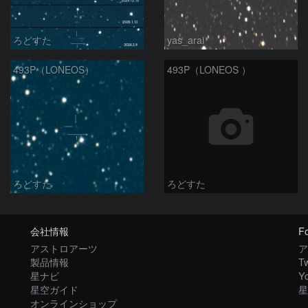
ろどすた
yas_arai
493P（LONEOS）
493P（LONEOS ）
ろどすた
ろどすた
会社情報
Fo
アストロアーツ
ア
製品情報
Tw
星ナビ
Y
星空ガイド
星
オンラインショップ