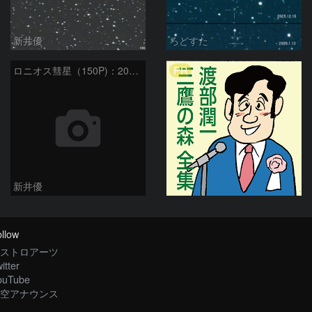
新井優
ろどすた
PR
ロニオス彗星（150P)：2024/05/10
新井優
llow
ストロアーツ
itter
ouTube
空アナウンス