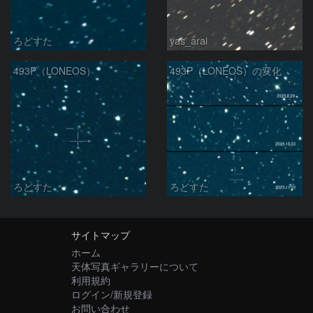
ろどすた
yas_arai
493P（LONEOS）
493P（LONEOS）の変化
ろどすた
ろどすた
サイトマップ
ホーム
天体写真ギャラリーについて
利用規約
ログイン/新規登録
お問い合わせ