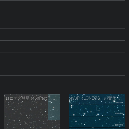
ロニオス彗星 (450P)の予報位置：2026/01/23
493P（LONEOS）の変化