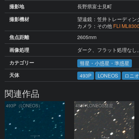
撮影地
長野県富士見町
撮影機材
望遠鏡：笠井トレーディン
カメラ：その他
FLI ML830
焦点距離
2605mm
画像処理
ダーク、フラット処理なし
カテゴリー
彗星・小惑星・準惑星
天体
493P
LONEOS
ロニ
関連作品
493P（LONEOS）
493P/LONEOS彗星