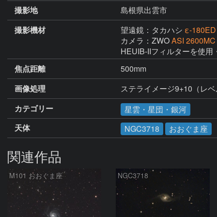
撮影地
島根県出雲市
撮影機材
望遠鏡：タカハシ
ε-180ED
カメラ：ZWO
ASI 2600MC
HEUIB-IIフィルターを使用
焦点距離
500mm
画像処理
カテゴリー
星雲・星団・銀河
天体
NGC3718
おおぐま座
関連作品
M101 おおぐま座
NGC3718