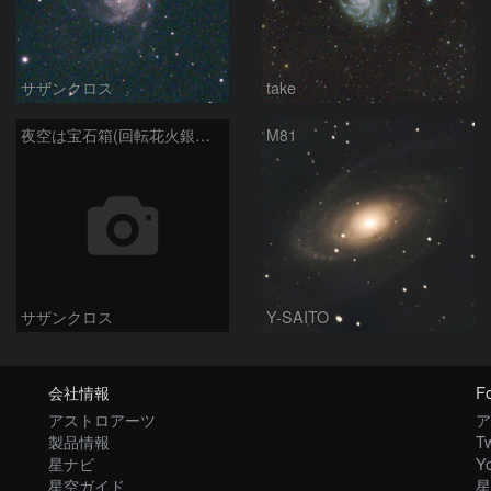
サザンクロス
take
夜空は宝石箱(回転花火銀河 M101) Seestar50
M81
サザンクロス
Y-SAITO
会社情報
Fo
アストロアーツ
ア
製品情報
Tw
星ナビ
Y
星空ガイド
星