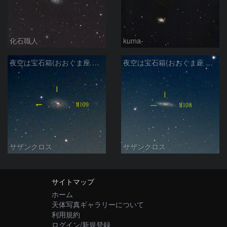
化石職人
kuma-
夜空は宝石箱(おおぐま座 M109) Seestar50
夜空は宝石箱(おおぐま座 M108) Seestar50
サザンクロス
サザンクロス
サイトマップ
ホーム
天体写真ギャラリーについて
利用規約
ログイン/新規登録