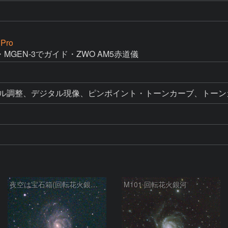
 Pro
・MGEN-3でガイド・ZWO AM5赤道儀
夜空は宝石箱(回転花火銀河 M101) Seestar50
M101 回転花火銀河