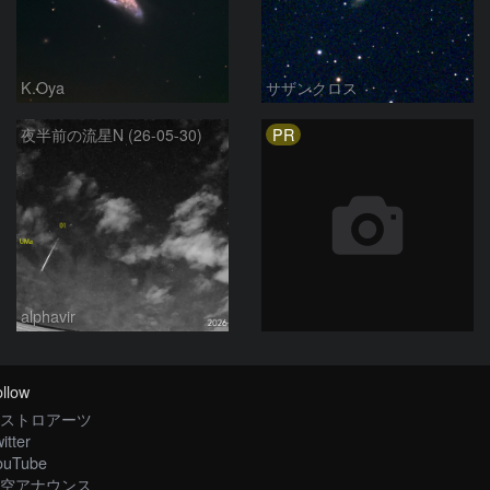
K.Oya
サザンクロス
PR
夜半前の流星N (26-05-30)
alphavir
llow
ストロアーツ
itter
ouTube
空アナウンス