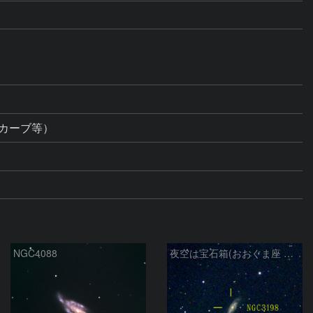
NGC4088
夜空は宝石箱(おおぐま座 NGC3198) Seestar50